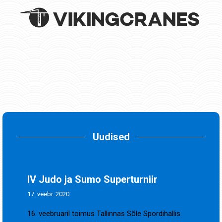
Uudised
IV Judo ja Sumo Superturniir
17. veebr. 2020
16. veebruaril toimus Tallinnas Sõle Spordihallis