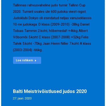
Tallinnas rahvusvaheline judo turniir Tallinn Cup
2020. Turniiril osales üle 600 judoka viiest riigist.
Judoklubi Dokyo oli esindatud neljas vanuseklassis
10-ne judokaga. D klass (2009-2010) -38kg Daniel
Tobias Tammin 2.koht, hõbemedal! +46kg Albert
Võbornõi 5.koht C klass (2007-2008) +52kg Felis
Talvik 5.koht -70kg Jaan Heinri Niller 7.koht A klass
(2003-2004) -66kg…
Loe rohkem
Balti Meistrivõistlused judos 2020
27. jaan. 2020