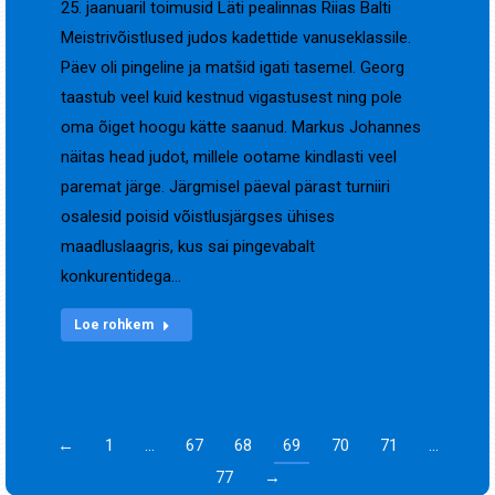
25. jaanuaril toimusid Läti pealinnas Riias Balti
Meistrivõistlused judos kadettide vanuseklassile.
Päev oli pingeline ja matšid igati tasemel. Georg
taastub veel kuid kestnud vigastusest ning pole
oma õiget hoogu kätte saanud. Markus Johannes
näitas head judot, millele ootame kindlasti veel
paremat järge. Järgmisel päeval pärast turniiri
osalesid poisid võistlusjärgses ühises
maadluslaagris, kus sai pingevabalt
konkurentidega…
Loe rohkem
←
1
…
67
68
69
70
71
…
77
→