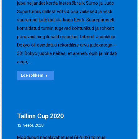
juba neljandat korda lastesõbralik Sumo ja Judo
Superturniir, millest võtsid osa väikesed ja veidi
suuremad judokad üle kogu Eesti. Suurepäraselt
korraldatud turniir, tugevad kohtunikud ja rohkelt
põnevaid ning ilusaid maadlusi tatamil. Judoklubi
Dokyo oli esindatud rekordilise arvu judokatega –
30! Dokyo judoka näitas, et areneb, õpib ja hindab
aega,…
Loe rohkem
Tallinn Cup 2020
12. veebr. 2020
Möödunud nädalavahetusel (8-9.02) toimus