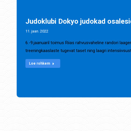
Judoklubi Dokyo judokad osalesi
11. jaan. 2022
6.-9.jaanuaril toimus Riias rahvusvaheline randori laag
treeningkaaslaste tugevat taset ning laagri intensiivsus
Loe rohkem