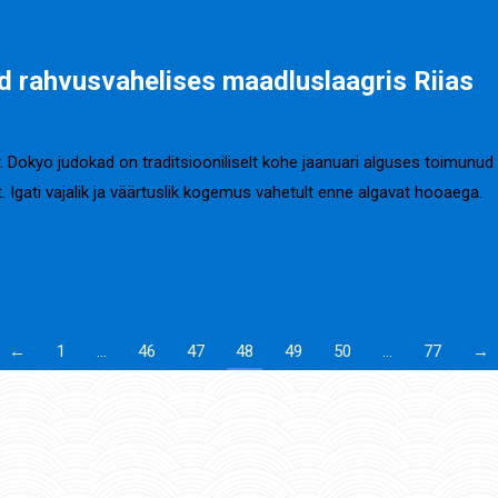
d rahvusvahelises maadluslaagris Riias
er. Dokyo judokad on traditsiooniliselt kohe jaanuari alguses toimunu
t. Igati vajalik ja väärtuslik kogemus vahetult enne algavat hooaega.
←
1
…
46
47
48
49
50
…
77
→