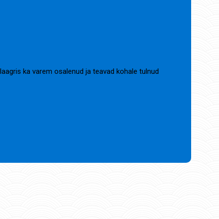
d laagris ka varem osalenud ja teavad kohale tulnud