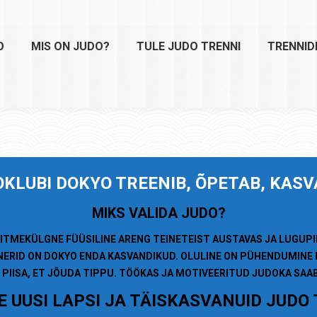
O
MIS ON JUDO?
TULE JUDO TRENNI
TRENNID
OKLUBI
DOKYO TREENIB, ÕPETAB, KAS
MIKS VALIDA JUDO?
ITMEKÜLGNE FÜÜSILINE ARENG TEINETEIST AUSTAVAS JA LUGUP
NERID ON DOKYO ENDA KASVANDIKUD. OLULINE ON PÜHENDUMINE 
 PIISA, ET JÕUDA TIPPU. TÖÖKAS JA MOTIVEERITUD JUDOKA SA
 UUSI LAPSI JA TÄISKASVANUID JUDO 