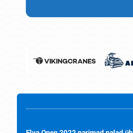
Elva Open 2022 parimad palad üh