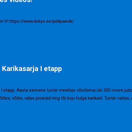
n`lt! https://www.dokyo.ee/pildipaevik/
 Karikasarja I etapp
I etapp. Aasta esimene turniir meelitas võistlema üle 300 noore judo
les, võitis, valas pisaraid ning tõi koju hulga karikaid. Turniir näitas,