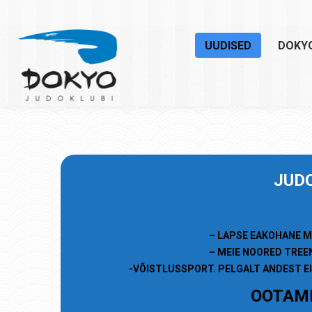
UUDISED
DOKY
JU
D
– LAPSE EAKOHANE M
– MEIE NOORED TREE
-VÕISTLUSSPORT. PELGALT ANDEST EI
OOTAME