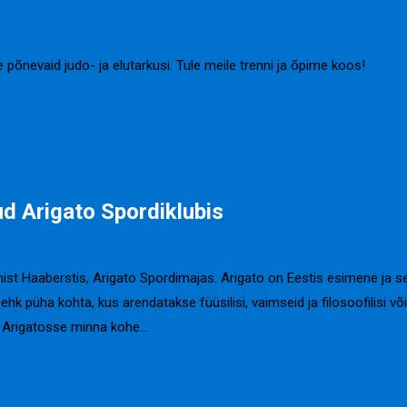
õnevaid judo- ja elutarkusi. Tule meile trenni ja õpime koos!
d Arigato Spordiklubis
t Haaberstis, Arigato Spordimajas. Arigato on Eestis esimene ja sen
ehk püha kohta, kus arendatakse füüsilisi, vaimseid ja filosoofilisi võ
ud Arigatosse minna kohe…