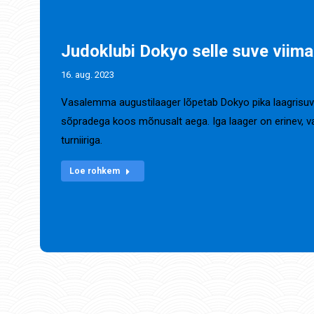
Judoklubi Dokyo selle suve viima
16. aug. 2023
Vasalemma augustilaager lõpetab Dokyo pika laagrisuv
sõpradega koos mõnusalt aega. Iga laager on erinev, vah
turniiriga.
Loe rohkem