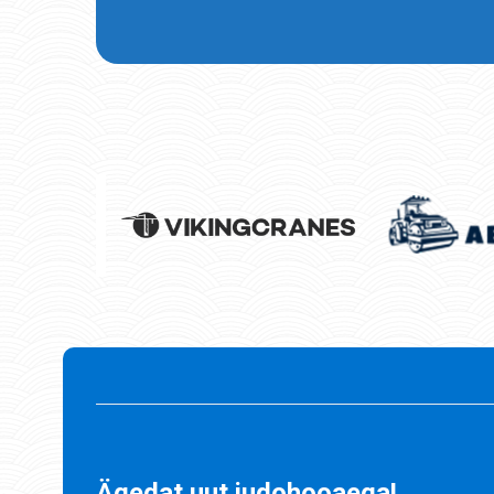
Ägedat uut judohooaega!