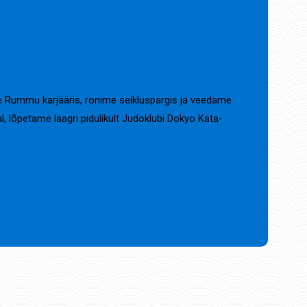
e Rummu karjääris, ronime seikluspargis ja veedame
, lõpetame laagri pidulikult Judoklubi Dokyo Kata-