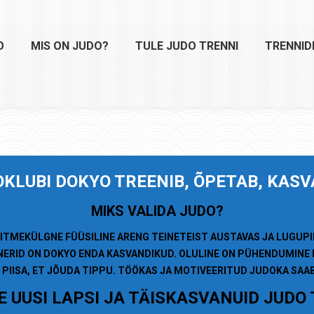
O
MIS ON JUDO?
TULE JUDO TRENNI
TRENNID
OKLUBI
DOKYO TREENIB, ÕPETAB, KAS
MIKS VALIDA JUDO?
ITMEKÜLGNE FÜÜSILINE ARENG TEINETEIST AUSTAVAS JA LUGUP
NERID ON DOKYO ENDA KASVANDIKUD. OLULINE ON PÜHENDUMINE 
 PIISA, ET JÕUDA TIPPU. TÖÖKAS JA MOTIVEERITUD JUDOKA SA
 UUSI LAPSI JA TÄISKASVANUID JUDO 