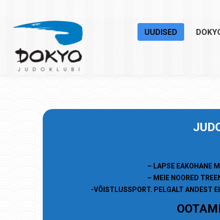
UUDISED
DOKY
JU
D
– LAPSE EAKOHANE M
– MEIE NOORED TREE
-VÕISTLUSSPORT. PELGALT ANDEST EI
OOTAME