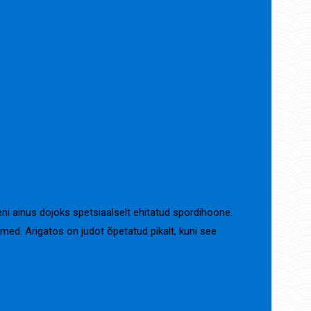
i ainus dojoks spetsiaalselt ehitatud spordihoone.
imed. Arigatos on judot õpetatud pikalt, kuni see