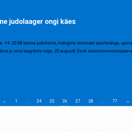
ne judolaager ongi käes
e. 14.-20.08 teeme judotrenni, mängime erinevaid sportmänge, ujum
va ja oma laagriliste nägu. 20.augustil, Eesti taasiseseisvumispäeval
←
1
…
24
25
26
27
28
…
77
→