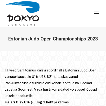
Estonian Judo Open Championships 2023
You are here:
11.veebruaril toimus Kalevi spordihallis Estonian Judo Open
vanuseklassidele U16, U18, U21 ja täiskasvanud.
Rahvusvahelisele turniirile olid kohale sõitnud ka judokad
Lätist ja Soomest. Väga hästi korraldatud võistlusel jõudsid
uhkele poodiumile:
Heleri Olev
U16 (-63kg)
1.koht
ja karikas