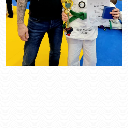
Categories:
Uudised
,
Võistluste tulemused
20. veebr. 2023