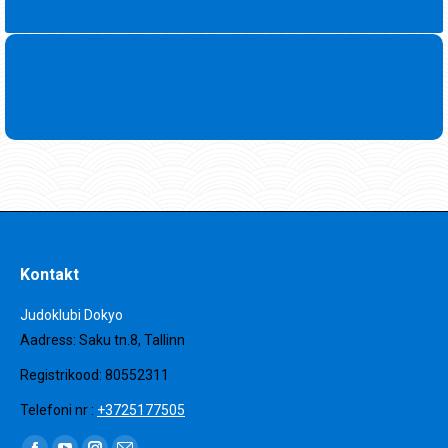
Kontakt
Judoklubi Dokyo
Aadress: Saku tn.8, Tallinn
Registrikood: 80552311
Telefoni nr :
+3725177505
Find us on: