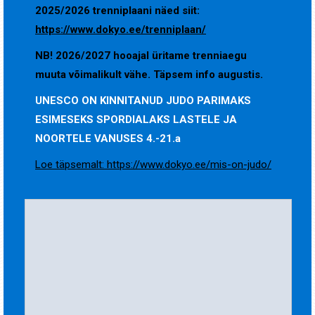
2025/2026 trenniplaani näed siit:
https://www.dokyo.ee/trenniplaan/
NB! 2026/2027 hooajal üritame trenniaegu
muuta võimalikult vähe. Täpsem info augustis.
UNESCO ON KINNITANUD JUDO PARIMAKS
ESIMESEKS SPORDIALAKS LASTELE
JA
NOORTELE VANUSES 4.-21.a
Loe täpsemalt: https://www.dokyo.ee/mis-on-judo/