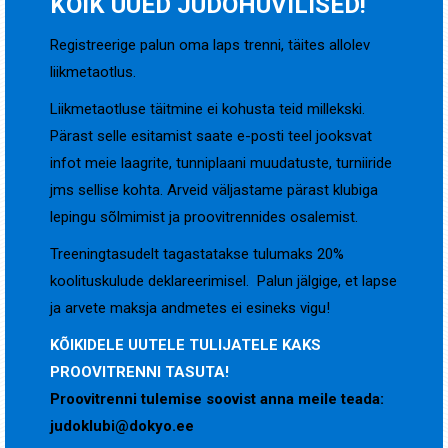
KÕIK UUED JUDOHUVILISED!
Registreerige palun oma laps trenni, täites allolev
liikmetaotlus.
Liikmetaotluse täitmine ei kohusta teid millekski.
Pärast selle esitamist saate e-posti teel jooksvat
infot meie laagrite, tunniplaani muudatuste, turniiride
jms sellise kohta. Arveid väljastame pärast klubiga
lepingu sõlmimist ja proovitrennides osalemist.
Treeningtasudelt tagastatakse tulumaks 20%
koolituskulude deklareerimisel. Palun jälgige, et lapse
ja arvete maksja andmetes ei esineks vigu!
KÕIKIDELE UUTELE TULIJATELE KAKS
PROOVITRENNI TASUTA!
Proovitrenni tulemise soovist anna meile teada:
judoklubi@dokyo.ee