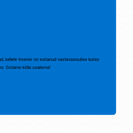
 kellele treener on esitanud vastavasisulise kutse.
ses. Ootame kõiki osalema!