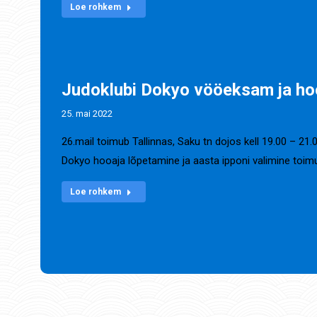
Loe rohkem
Judoklubi Dokyo vööeksam ja h
25. mai 2022
26.mail toimub Tallinnas, Saku tn dojos kell 19.00 – 2
Dokyo hooaja lõpetamine ja aasta ipponi valimine toim
Loe rohkem