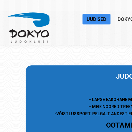
UUDISED
DOKY
JU
D
– LAPSE EAKOHANE M
– MEIE NOORED TREE
-VÕISTLUSSPORT. PELGALT ANDEST EI
OOTAME