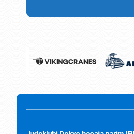
Judoklubi Dokyo hooaja parim IP