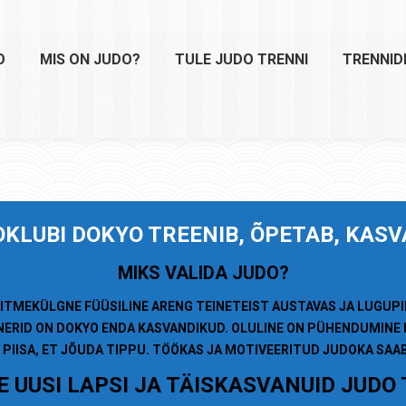
O
MIS ON JUDO?
TULE JUDO TRENNI
TRENNID
OKLUBI
DOKYO TREENIB, ÕPETAB, KAS
MIKS VALIDA JUDO?
ITMEKÜLGNE FÜÜSILINE ARENG TEINETEIST AUSTAVAS JA LUGUP
NERID ON DOKYO ENDA KASVANDIKUD. OLULINE ON PÜHENDUMINE 
 PIISA, ET JÕUDA TIPPU. TÖÖKAS JA MOTIVEERITUD JUDOKA SA
 UUSI LAPSI JA TÄISKASVANUID JUDO 