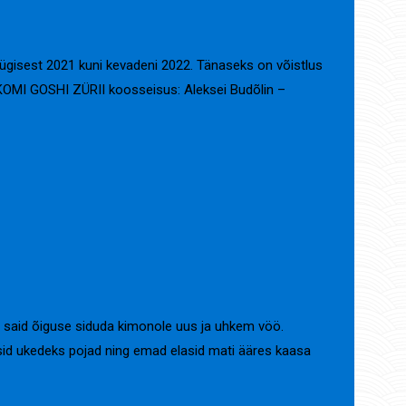
sügisest 2021 kuni kevadeni 2022. Tänaseks on võistlus
KOMI GOSHI ZÜRII koosseisus: Aleksei Budõlin –
t said õiguse siduda kimonole uus ja uhkem vöö.
sid ukedeks pojad ning emad elasid mati ääres kaasa