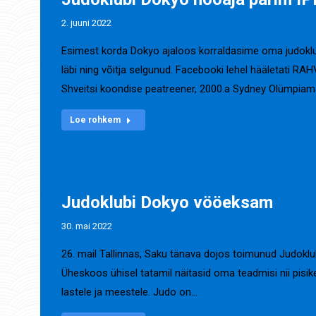
2. juuni 2022
Esimest korda Dokyo ajaloos korraldasime oma judoklubi
läbi ning võitja selgunud. Facebooki lehel hääletati
Shveitsi koondise peatreener, 2000.a Sydney Olümpia
Loe rohkem
Judoklubi Dokyo vööeksam
30. mai 2022
26. mail Tallinnas, Saku tänava dojos toimunud Judoklu
Üheskoos ühisel tatamil näitasid oma teadmisi nii pis
lastele ja meestele. Judo on…