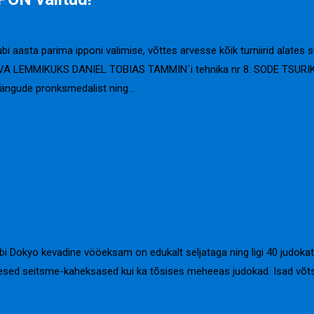
 aasta parima ipponi valimise, võttes arvesse kõik turniirid alates 
 RAHVA LEMMIKUKS DANIEL TOBIAS TAMMIN´i tehnika nr 8. SODE TSURI
mängude pronksmedalist ning…
bi Dokyo kevadine vööeksam on edukalt seljataga ning ligi 40 judoka
ikesed seitsme-kaheksased kui ka tõsises meheeas judokad. Isad võt