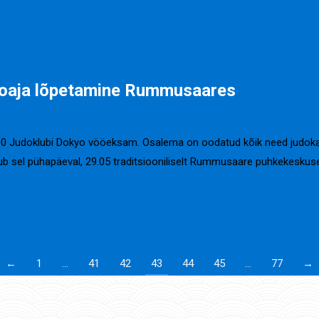
ooaja lõpetamine Rummusaares
1.00 Judoklubi Dokyo vööeksam. Osalema on oodatud kõik need judokad,
ub sel pühapäeval, 29.05 traditsiooniliselt Rummusaare puhkekesku
←
1
…
41
42
43
44
45
…
77
→