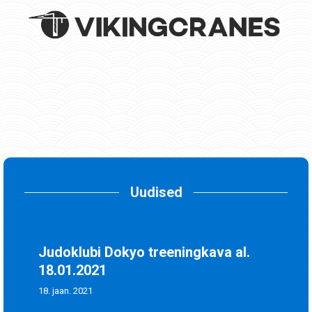
Uudised
Judoklubi Dokyo treeningkava al.
18.01.2021
18. jaan. 2021