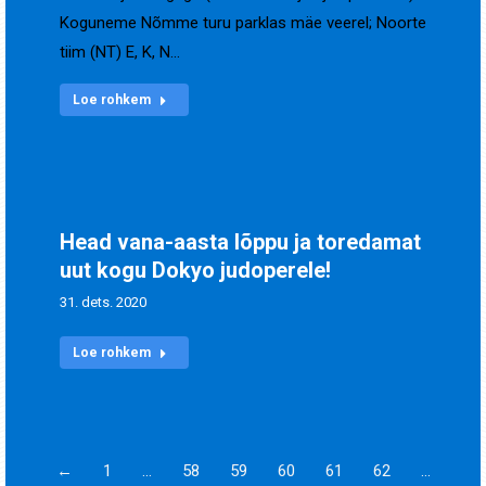
Koguneme Nõmme turu parklas mäe veerel; Noorte
tiim (NT) E, K, N…
Loe rohkem
Head vana-aasta lõppu ja toredamat
uut kogu Dokyo judoperele!
31. dets. 2020
Loe rohkem
←
1
…
58
59
60
61
62
…