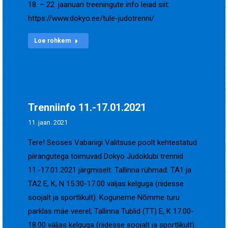
18. – 22. jaanuari treeningute info leiad siit:
https://www.dokyo.ee/tule-judotrenni/
Loe rohkem
Trenniinfo 11.-17.01.2021
11. jaan. 2021
Tere! Seoses Vabariigi Valitsuse poolt kehtestatud
piirangutega toimuvad Dokyo Judoklubi trennid
11.-17.01.2021 järgmiselt: Tallinna rühmad: TA1 ja
TA2 E, K, N 15.30-17.00 väljas kelguga (riidesse
soojalt ja sportlikult). Koguneme Nõmme turu
parklas mäe veerel; Tallinna Tublid (TT) E, K 17.00-
18.00 väljas kelguga (riidesse soojalt ja sportlikult).