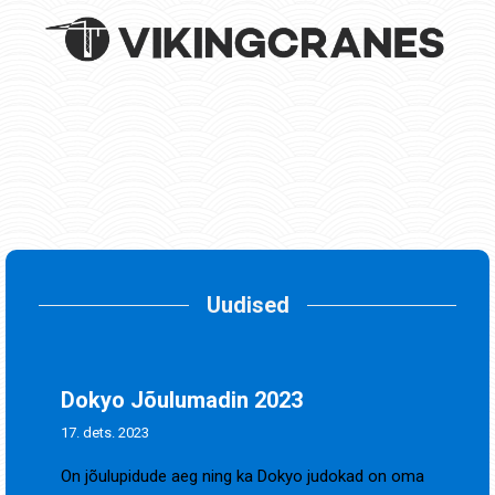
Uudised
Dokyo Jõulumadin 2023
17. dets. 2023
On jõulupidude aeg ning ka Dokyo judokad on oma