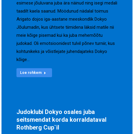
esimese jõuluvana juba ära näinud ning isegi medali
taadilt kaela saanud. Möödunud nädalal toimus
Arigato dojos iga-aastane meeskondlik Dokyo
Jõulumadin, kus ühtsete tiimidena läksid matile nii
meie kõige pisemad kui ka juba mehemõõtu
judokad. Oli emotsioonidest tulvil põnev turniir, kus
kohtunikeks ja võistlejate juhendajateks Dokyo
kõige…
Loe rohkem
Judoklubi Dokyo osales juba
seitsmendat korda korraldataval
Rothberg Cup`il