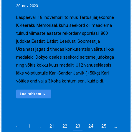
20. nov. 2023
Laupäeval, 18. novembril toimus Tartus järjekordne
K.Keeraku Memoriaal, kuhu seekord oli maadlema
tulnud viimaste aastate rekordarv sportlasi. 800
judokat Eestist, Lätist, Leedust, Soomest ja
Ukrainast jagasid tihedas konkurentsis väärtuslikke
medaleid. Dokyo osales seekord seitsme judokaga
ning võitis kokku kuus medalit. U12 vanuseklassis
läks võistlustulle Karl-Sander Järvik (+50kg) Karl
võitles end välja 3.koha kohtumiseni, kuid pidi…
Loe rohkem
←
1
…
21
22
23
24
25
…