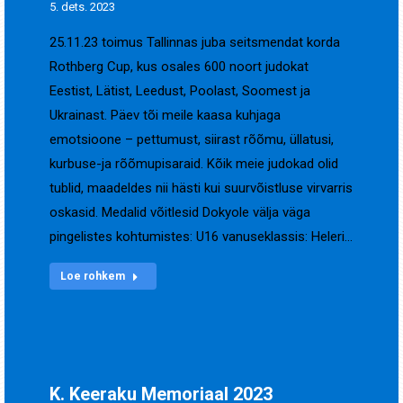
5. dets. 2023
25.11.23 toimus Tallinnas juba seitsmendat korda
Rothberg Cup, kus osales 600 noort judokat
Eestist, Lätist, Leedust, Poolast, Soomest ja
Ukrainast. Päev tõi meile kaasa kuhjaga
emotsioone – pettumust, siirast rõõmu, üllatusi,
kurbuse-ja rõõmupisaraid. Kõik meie judokad olid
tublid, maadeldes nii hästi kui suurvõistluse virvarris
oskasid. Medalid võitlesid Dokyole välja väga
pingelistes kohtumistes: U16 vanuseklassis: Heleri…
Loe rohkem
K. Keeraku Memoriaal 2023