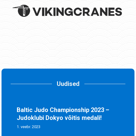
Uudised
Baltic Judo Championship 2023 –
Judoklubi Dokyo võitis medali!
1. veebr. 2023