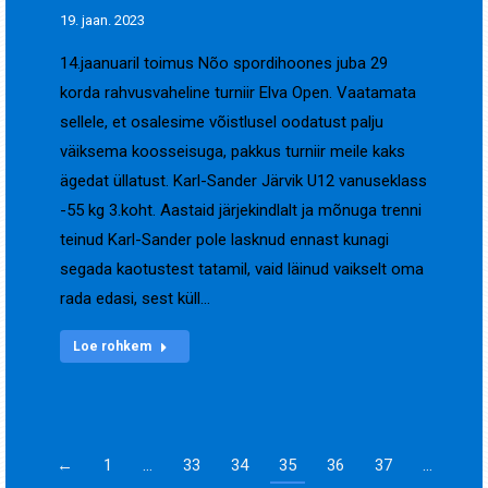
19. jaan. 2023
14.jaanuaril toimus Nõo spordihoones juba 29
korda rahvusvaheline turniir Elva Open. Vaatamata
sellele, et osalesime võistlusel oodatust palju
väiksema koosseisuga, pakkus turniir meile kaks
ägedat üllatust. Karl-Sander Järvik U12 vanuseklass
-55 kg 3.koht. Aastaid järjekindlalt ja mõnuga trenni
teinud Karl-Sander pole lasknud ennast kunagi
segada kaotustest tatamil, vaid läinud vaikselt oma
rada edasi, sest küll…
Loe rohkem
←
1
…
33
34
35
36
37
…