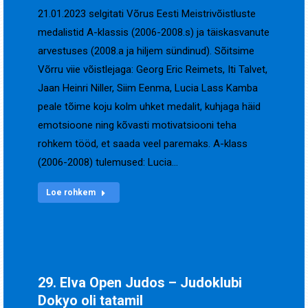
21.01.2023 selgitati Võrus Eesti Meistrivõistluste
medalistid A-klassis (2006-2008.s) ja täiskasvanute
arvestuses (2008.a ja hiljem sündinud). Sõitsime
Võrru viie võistlejaga: Georg Eric Reimets, Iti Talvet,
Jaan Heinri Niller, Siim Eenma, Lucia Lass Kamba
peale tõime koju kolm uhket medalit, kuhjaga häid
emotsioone ning kõvasti motivatsiooni teha
rohkem tööd, et saada veel paremaks. A-klass
(2006-2008) tulemused: Lucia…
Loe rohkem
29. Elva Open Judos – Judoklubi
Dokyo oli tatamil