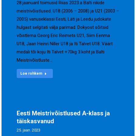
28.jaanuaril toimusid Riias 2023.a Balti riikide
meistrivõistlused. U18 (2006 – 2008) ja U21 (2003 –
2005) vanuseklassi Eesti, Läti ja Leedu judokate
hulgast selgitati välja parimad. Dokyost sõitsid
võistlema Georg Eric Reimets U21, Siim Eenma
U18, Jaan Heinri Niller U18 ja Iti Talvet U18. Väärt
medali tõi koju Iti Talvet +70kg 3.koht ja Balti
Meistrivõistluste…
Loe rohkem
Eesti Meistrivõistlused A-klass ja
täiskasvanud
25. jaan. 2023