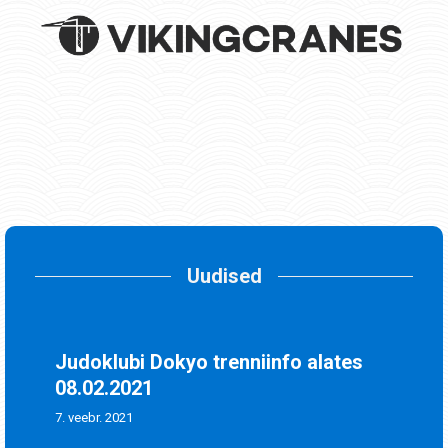
Uudised
Judoklubi Dokyo trenniinfo alates
08.02.2021
7. veebr. 2021