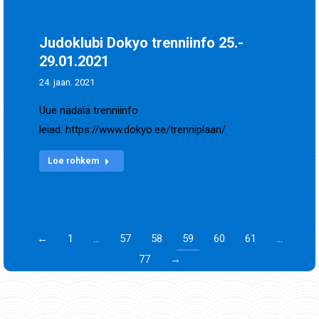
Judoklubi Dokyo trenniinfo 25.-
29.01.2021
24. jaan. 2021
Uue nädala trenniinfo
leiad: https://www.dokyo.ee/trenniplaan/
Loe rohkem
←
1
…
57
58
59
60
61
…
77
→