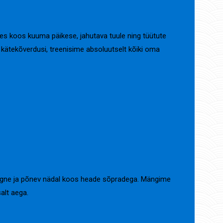
es koos kuuma päikese, jahutava tuule ning tüütute
kätekõverdusi, treenisime absoluutselt kõiki oma
ekülgne ja põnev nädal koos heade sõpradega. Mängime
alt aega.