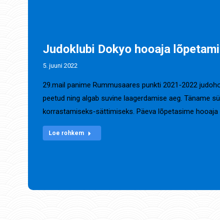
Judoklubi Dokyo hooaja lõpetam
5. juuni 2022
29.mail panime Rummusaares punkti 2021-2022 judohooaj
peetud ning algab suvine laagerdamise aeg. Täname süd
korrastamiseks-sättimiseks. Päeva lõpetasime hooaja 
Loe rohkem