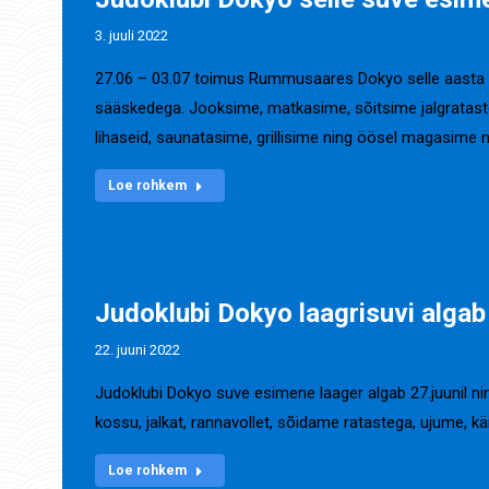
3. juuli 2022
27.06 – 03.07 toimus Rummusaares Dokyo selle aasta es
sääskedega. Jooksime, matkasime, sõitsime jalgrataste
lihaseid, saunatasime, grillisime ning öösel magasime 
Loe rohkem
Judoklubi Dokyo laagrisuvi algab
22. juuni 2022
Judoklubi Dokyo suve esimene laager algab 27.juunil ni
kossu, jalkat, rannavollet, sõidame ratastega, ujume, k
Loe rohkem