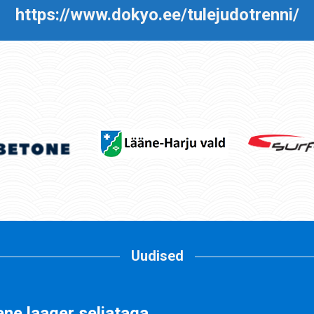
https://www.dokyo.ee/tulejudotrenni/
Uudised
ne laager seljataga