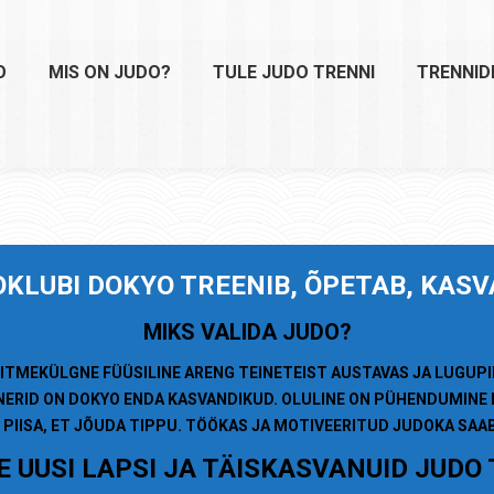
O
MIS ON JUDO?
TULE JUDO TRENNI
TRENNID
OKLUBI
DOKYO TREENIB, ÕPETAB, KAS
MIKS VALIDA JUDO?
ITMEKÜLGNE FÜÜSILINE ARENG TEINETEIST AUSTAVAS JA LUGUP
NERID ON DOKYO ENDA KASVANDIKUD. OLULINE ON PÜHENDUMINE 
 PIISA, ET JÕUDA TIPPU. TÖÖKAS JA MOTIVEERITUD JUDOKA SA
 UUSI LAPSI JA TÄISKASVANUID JUDO 