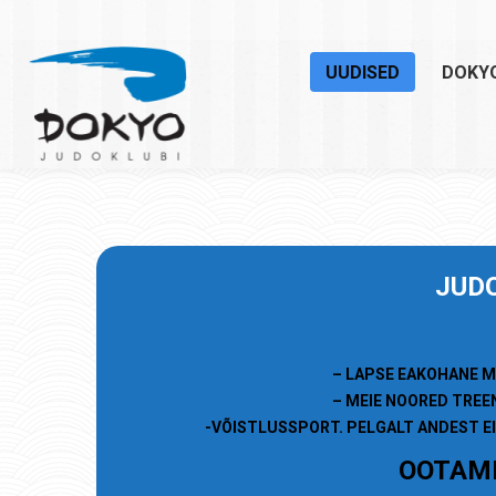
UUDISED
DOKY
JU
D
– LAPSE EAKOHANE M
– MEIE NOORED TREE
-VÕISTLUSSPORT. PELGALT ANDEST EI
OOTAME