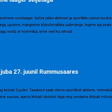
imene suvelaager. Seitse pikka aktiivset ja sportlikku päeva loodus
ga, ujusime, mängisime kõikvõimalikke pallimänge, tegime aja peale 
nagu notid, et hommikul, enne veel kui silmad…
 juba 27. juunil Rummusaares
ng kestab 3.juulini. Taaskord saab olema sportlikult aktiivne, mitm
äime saunas, ajame lihtsalt üksteist taga ning veedame lihtsalt mõnus