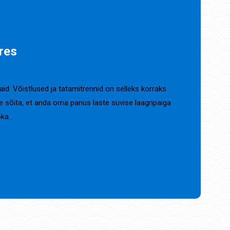
res
. Võistlused ja tatamitrennid on selleks korraks
 sõita, et anda oma panus laste suvise laagripaiga
oka…