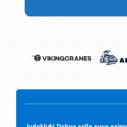
Judoklubi Dokyo selle suve esime