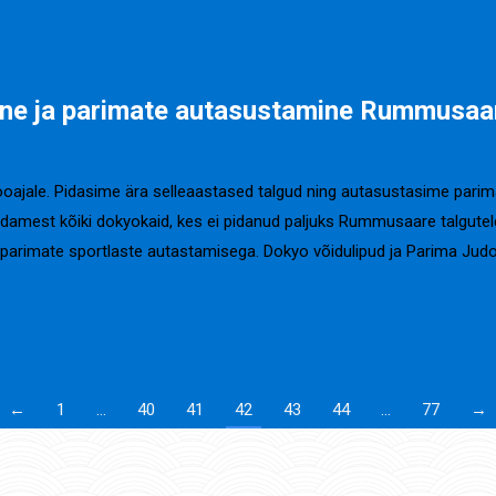
ine ja parimate autasustamine Rummusaa
ale. Pidasime ära selleaastased talgud ning autasustasime parimaid
amest kõiki dokyokaid, kes ei pidanud paljuks Rummusaare talgutele
parimate sportlaste autastamisega. Dokyo võidulipud ja Parima Jud
←
1
…
40
41
42
43
44
…
77
→