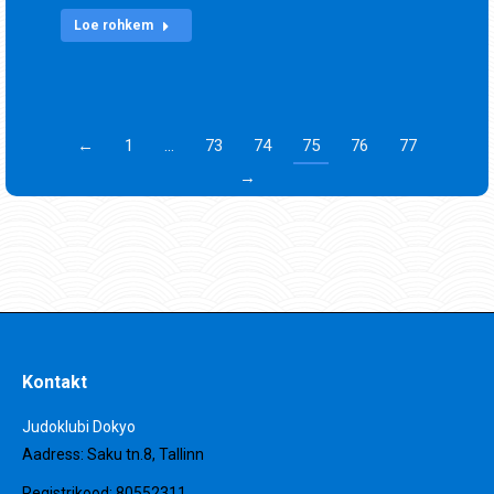
Loe rohkem
←
1
…
73
74
75
76
77
→
Kontakt
Judoklubi Dokyo
Aadress: Saku tn.8, Tallinn
Registrikood: 80552311