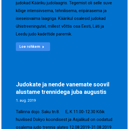
judokad Kääriku judolaagris. Tegemist oli selle suve
kõige intensiivsema, tehnilisema, eripärasema ja
iseseisvaima laagriga. Käärikul osalesid judokad
ühistreeningutel, millest võttis osa Eesti, Läti ja
Leedu judo kadettide paremik.
Loe rohkem
Judokate ja nende vanemate soovil
alustame trennidega juba augustis
1. aug. 2019
Tallinna dojo. Saku tn.8. E, K 11.00-12.30 Kõik
huvilised Dokyo koondisest ja Asjalikud on oodatud
osalema judo trennis alates 12.08.2019-31.08.2019