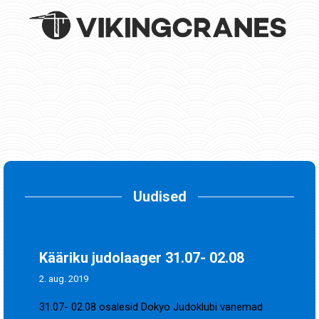
Uudised
Kääriku judolaager 31.07- 02.08
2. aug. 2019
31.07- 02.08 osalesid Dokyo Judoklubi vanemad