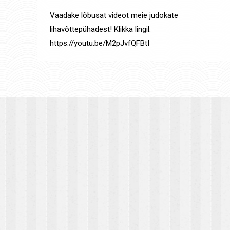
Vaadake lõbusat videot meie judokate
lihavõttepühadest! Klikka lingil:
https://youtu.be/M2pJvfQFBtI