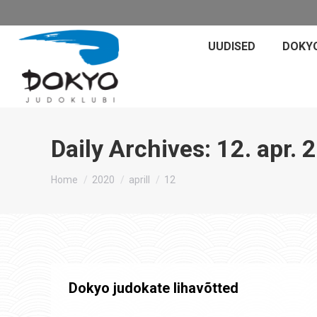
UUDISED
DOKY
Daily Archives:
12. apr. 
You are here:
Home
2020
aprill
12
Dokyo judokate lihavõtted
Uudised
By
Jaanus Olev
12. apr. 2020