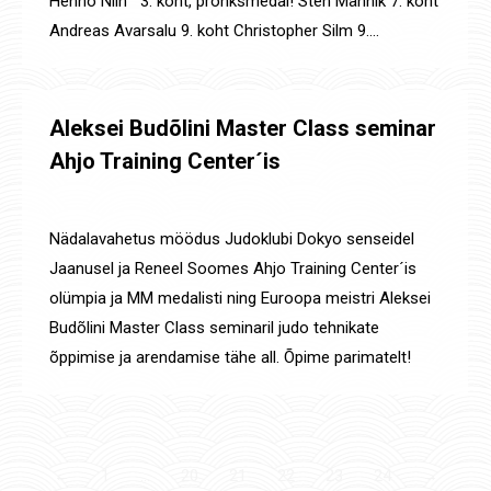
Henno Niin 3. koht, pronksmedal! Sten Männik 7. koht
Andreas Avarsalu 9. koht Christopher Silm 9.…
Aleksei Budõlini Master Class seminar
Ahjo Training Center´is
Uudised
By
Jaanus Olev
23. sept. 2019
Nädalavahetus möödus Judoklubi Dokyo senseidel
Jaanusel ja Reneel Soomes Ahjo Training Center´is
olümpia ja MM medalisti ning Euroopa meistri Aleksei
Budõlini Master Class seminaril judo tehnikate
õppimise ja arendamise tähe all. Õpime parimatelt!
←
1
…
20
21
22
23
24
→