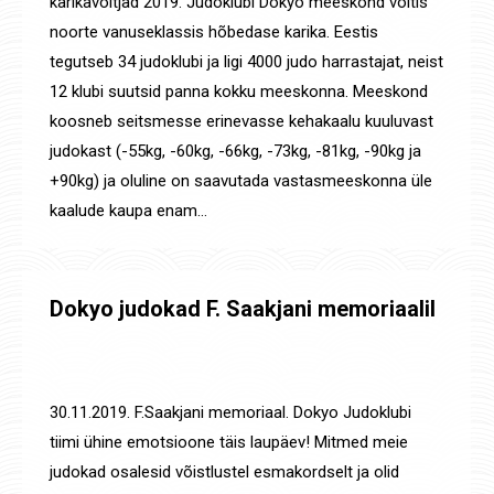
karikavõitjad 2019. Judoklubi Dokyo meeskond võitis
noorte vanuseklassis hõbedase karika. Eestis
tegutseb 34 judoklubi ja ligi 4000 judo harrastajat, neist
12 klubi suutsid panna kokku meeskonna. Meeskond
koosneb seitsmesse erinevasse kehakaalu kuuluvast
judokast (-55kg, -60kg, -66kg, -73kg, -81kg, -90kg ja
+90kg) ja oluline on saavutada vastasmeeskonna üle
kaalude kaupa enam…
Dokyo judokad F. Saakjani memoriaalil
Uudised
,
Võistluste tulemused
By
Jaanus Olev
2. dets. 2019
30.11.2019. F.Saakjani memoriaal. Dokyo Judoklubi
tiimi ühine emotsioone täis laupäev! Mitmed meie
judokad osalesid võistlustel esmakordselt ja olid