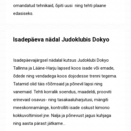
omandatud tehnikaid, õpiti uusi ning tehti plaane
edasiseks.
Isadepäeva nädal Judoklubis Dokyo
Uudised
By
Jaanus Olev
18. nov. 2019
Isadepäevajärgsel nädalal kutsus Judoklubi Dokyo
Tallinna ja Lääne-Harju lapsed koos isade või emade,
õdede ning vendadega koos dojodesse trenni tegema.
Tatamid olid täis rõõmsaid ja põnevil lapsi ning
vanemaid. Tehti korralik soendus, maadeldi, prooviti
erinevaid osavus- ning tasakaaluharjutusi, mängiti
meeskonnamänge, kontrolliti isade oskust kimono
kokkuvoltimisel jne. Nalja ja põnevust jagus kuhjaga
ning aasta pärast jätkame…