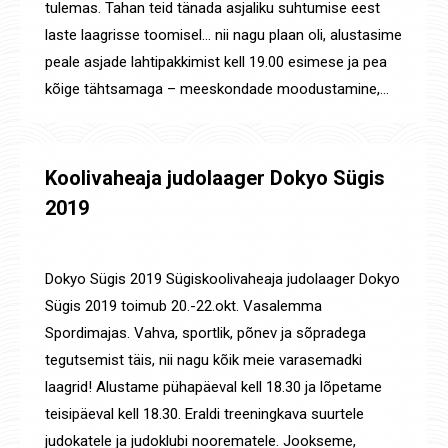
tulemas. Tahan teid tänada asjaliku suhtumise eest
laste laagrisse toomisel… nii nagu plaan oli, alustasime
peale asjade lahtipakkimist kell 19.00 esimese ja pea
kõige tähtsamaga – meeskondade moodustamine,…
Koolivaheaja judolaager Dokyo Sügis
2019
Laagrid
,
Uudised
By
Jaanus Olev
7. okt. 2019
Dokyo Sügis 2019 Sügiskoolivaheaja judolaager Dokyo
Sügis 2019 toimub 20.-22.okt. Vasalemma
Spordimajas. Vahva, sportlik, põnev ja sõpradega
tegutsemist täis, nii nagu kõik meie varasemadki
laagrid! Alustame pühapäeval kell 18.30 ja lõpetame
teisipäeval kell 18.30. Eraldi treeningkava suurtele
judokatele ja judoklubi noorematele. Jookseme,