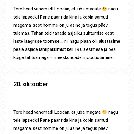
Tere head vanemad! Loodan, et juba magate
nagu
teie lapsedki! Pane paar rida kirja ja kobin samuti
magama, sest homme on ju asine ja tegus päev
tulemas. Tahan teid tänada asjaliku suhtumise eest
laste laagrisse toomisel… nii nagu plaan oli, alustasime
peale asjade lahtipakkimist kell 19.00 esimese ja pea
kõige tähtsamaga – meeskondade moodustamine,…
20. oktoober
20.-22. okt. Koolivaheaja judolaager Dokyo sügis 2019
By
Jaanus Olev
21. okt. 2019
Tere head vanemad! Loodan, et juba magate
nagu
teie lapsedki! Pane paar rida kirja ja kobin samuti
magama, sest homme on ju asine ja tegus päev