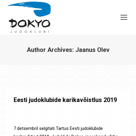
Author Archives:
Jaanus Olev
You are here:
Eesti judoklubide karikavõistlus 2019
Uudised
,
Võistluste tulemused
By
Jaanus Olev
9. dets. 2019
7.detsembril selgitati Tartus Eesti judoklubide