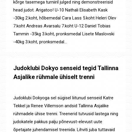
kõrge tasemega turniiril julged ning demonstreerisid
head judot. Arigatoo! U-10 Nathali Elisabeth Kask
-30kg 2.koht, hõbemedal Cara Lass 5.koht Heleri Olev
7.koht Andreas Avarsalu 7.koht U-12 Daniel Tobias
Tammin -35kg 3.koht, pronksmedal Lisete Maslovski
-40kg 3.koht, pronksmedal…
Judoklubi Dokyo senseid tegid Tallinna
Asjalike rühmale ühiselt trenni
Määratlemata
,
Uudised
By
Jaanus Olev
23. nov. 2019
Judoklubi Dokyoga sel sügisel liitunud senseid Katre
Tekkel ja Renee Villemson andsid Tallinna Asjalike
rühmadele ühise trenni. Treenerid tutvusid lastega ning
judokatele pakkus palju põnevust-elevust uute
õpetajate juhendamisel treenida. Lihviti juba tuttavaid