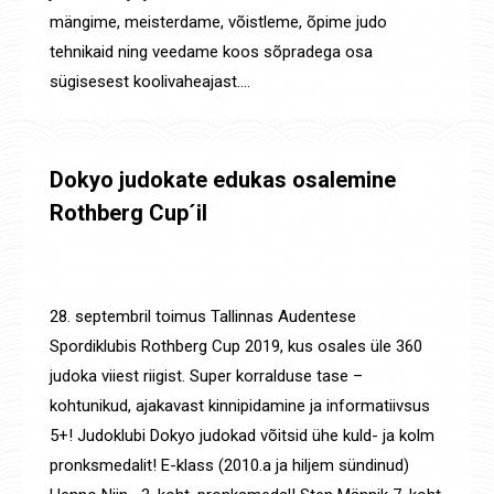
mängime, meisterdame, võistleme, õpime judo
tehnikaid ning veedame koos sõpradega osa
sügisesest koolivaheajast.…
Dokyo judokate edukas osalemine
Rothberg Cup´il
Määratlemata
,
Uudised
,
Võistluste tulemused
By
Jaanus Olev
30. sept. 2019
28. septembril toimus Tallinnas Audentese
Spordiklubis Rothberg Cup 2019, kus osales üle 360
judoka viiest riigist. Super korralduse tase –
kohtunikud, ajakavast kinnipidamine ja informatiivsus
5+! Judoklubi Dokyo judokad võitsid ühe kuld- ja kolm
pronksmedalit! E-klass (2010.a ja hiljem sündinud)