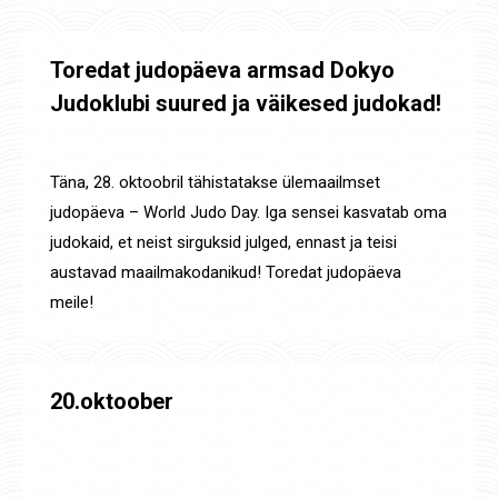
Toredat judopäeva armsad Dokyo
Judoklubi suured ja väikesed judokad!
Uudised
By
Jaanus Olev
28. okt. 2019
Täna, 28. oktoobril tähistatakse ülemaailmset
judopäeva – World Judo Day. Iga sensei kasvatab oma
judokaid, et neist sirguksid julged, ennast ja teisi
austavad maailmakodanikud! Toredat judopäeva
meile!
20.oktoober
20.-22. okt. Koolivaheaja judolaager Dokyo sügis 2019
,
Laagripäevik
,
Määratlemata
By
Jaanus Olev
21. okt. 2019