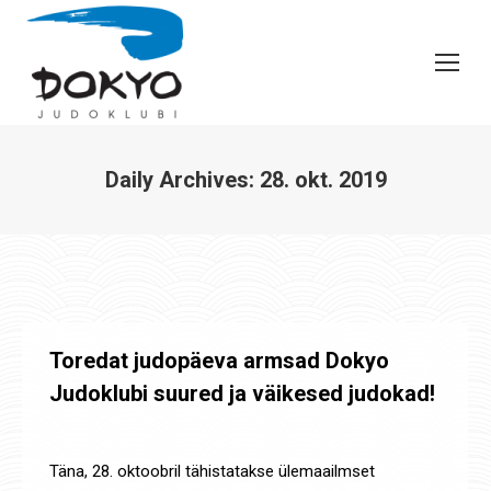
Daily Archives:
28. okt. 2019
You are here:
Toredat judopäeva armsad Dokyo
Judoklubi suured ja väikesed judokad!
Uudised
By
Jaanus Olev
28. okt. 2019
Täna, 28. oktoobril tähistatakse ülemaailmset