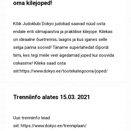
oma kilejoped!
Uudised
By
Jaanus Olev
20. apr. 2021
Kõik Judoklubi Dokyo judokad saavad nüüd osta
endale eriti silmapaistva ja praktilise kilejope. Kilekas
on ideaalne õuetrennis, laagris ja kus iganes selle
selga panna soovid! Täname superlahedat iSpordi
tiimi, kes tegi meile veel ägedamad joped kui soovida
oskasime! Kileka saad osta
siit:https://www.dokyo.ee/tootekategooria/joped/
Trenniinfo alates 15.03. 2021
Uudised
By
Jaanus Olev
14. märts 2021
Uue trenniinfo leiad
siit: https://www.dokyo.ee/trenniplaan/