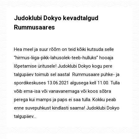
Judoklubi Dokyo kevadtalgud
Rummusaares
Uudised
By
Jaanus Olev
6. juuni 2021
Hea meel ja suur rõõm on teid kõiki kutsuda selle
“hirmus-liiga-pikk-lahusolek-teeb-hulluks” hooaja
lõpetamise üritusele! Judoklubi Dokyo kogu pere
talgupäev toimub sel aastal Rummusaare puhke- ja
spordikeskuses 13.06.2021 algusega kell 11.00. Tulla
võib ema-isa või vanavanemaga või koos sõbra
perega kui mamps ja paps ei saa tulla. Kokku peab
enne suvepuhkust kindlasti saama! Judoklubi Dokyo
talgupäev…