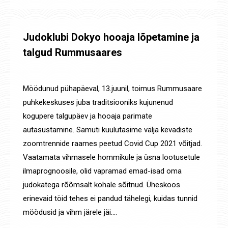
Judoklubi Dokyo hooaja lõpetamine ja
talgud Rummusaares
Uudised
By
Jaanus Olev
18. juuni 2021
Möödunud pühapäeval, 13.juunil, toimus Rummusaare
puhkekeskuses juba traditsiooniks kujunenud
kogupere talgupäev ja hooaja parimate
autasustamine. Samuti kuulutasime välja kevadiste
zoomtrennide raames peetud Covid Cup 2021 võitjad.
Vaatamata vihmasele hommikule ja üsna lootusetule
ilmaprognoosile, olid vapramad emad-isad oma
judokatega rõõmsalt kohale sõitnud. Üheskoos
erinevaid töid tehes ei pandud tähelegi, kuidas tunnid
möödusid ja vihm järele jäi.…