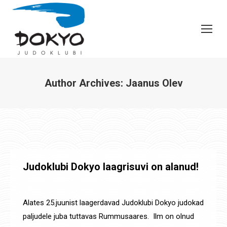
Author Archives:
Jaanus Olev
You are here:
Judoklubi Dokyo laagrisuvi on alanud!
Laagrid
,
Uudised
By
Jaanus Olev
29. juuni 2021
Alates 25.juunist laagerdavad Judoklubi Dokyo judokad
paljudele juba tuttavas Rummusaares. Ilm on olnud