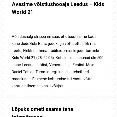
Avasime võistlushooaja Leedus – Kids
World 21
Uudised
,
Võistluste tulemused
By
Jaanus Olev
1. juuni 2021
Võistlusnälg oli juba nii suur, et otsustasime koos
kahe Judoklubi Barra judokaga võtta ette pikk reis
Leetu, Elektrinai linna traditsioonilisele judo turniirile
Kids World 21 (28-29.05). Kohale oli saabunud üle 500
lapse Leedust, Lätist, Venemaalt ja Eestist. Meie
Daniel Tobias Tammin tegi ilusad ja tehnilised
maadlused. Esimese kohtumise tuli vastu võtta
kaotus hilisemalt kaalu võitjalt.…
Lõpuks ometi saame teha