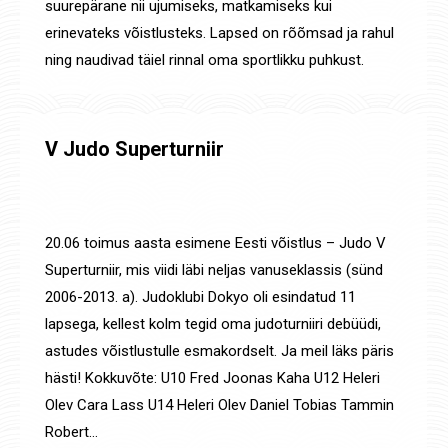
suurepärane nii ujumiseks, matkamiseks kui
erinevateks võistlusteks. Lapsed on rõõmsad ja rahul
ning naudivad täiel rinnal oma sportlikku puhkust.
V Judo Superturniir
Uudised
,
Võistluste tulemused
By
Jaanus Olev
22. juuni 2021
20.06 toimus aasta esimene Eesti võistlus – Judo V
Superturniir, mis viidi läbi neljas vanuseklassis (sünd
2006-2013. a). Judoklubi Dokyo oli esindatud 11
lapsega, kellest kolm tegid oma judoturniiri debüüdi,
astudes võistlustulle esmakordselt. Ja meil läks päris
hästi! Kokkuvõte: U10 Fred Joonas Kaha U12 Heleri
Olev Cara Lass U14 Heleri Olev Daniel Tobias Tammin
Robert…