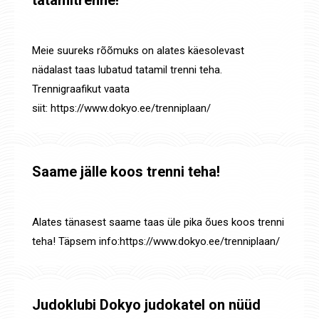
tatamitrenne!
Määratlemata
,
Uudised
By
Jaanus Olev
1. juuni 2021
Meie suureks rõõmuks on alates käesolevast
nädalast taas lubatud tatamil trenni teha.
Trennigraafikut vaata
siit: https://www.dokyo.ee/trenniplaan/
Saame jälle koos trenni teha!
Uudised
By
Jaanus Olev
3. mai 2021
Alates tänasest saame taas üle pika õues koos trenni
teha! Täpsem info:https://www.dokyo.ee/trenniplaan/
Judoklubi Dokyo judokatel on nüüd