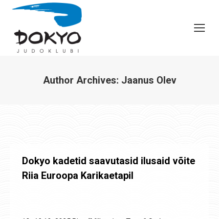
Author Archives:
Jaanus Olev
You are here:
Dokyo kadetid saavutasid ilusaid võite
Riia Euroopa Karikaetapil
Uudised
,
Võistluste tulemused
By
Jaanus Olev
27. okt. 2025