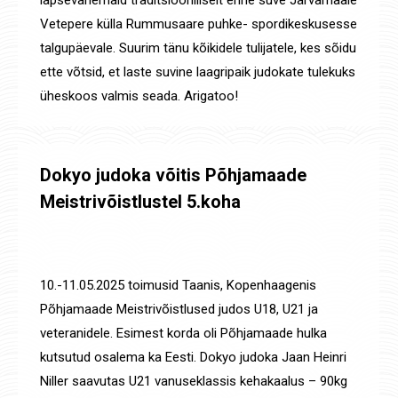
lapsevanemaid traditsiooniliselt enne suve Järvamaale
Vetepere külla Rummusaare puhke- spordikeskusesse
talgupäevale. Suurim tänu kõikidele tulijatele, kes sõidu
ette võtsid, et laste suvine laagripaik judokate tulekuks
üheskoos valmis seada. Arigatoo!
Dokyo judoka võitis Põhjamaade
Meistrivõistlustel 5.koha
Uudised
,
Võistluste tulemused
By
Jaanus Olev
22. mai 2025
10.-11.05.2025 toimusid Taanis, Kopenhaagenis
Põhjamaade Meistrivõistlused judos U18, U21 ja
veteranidele. Esimest korda oli Põhjamaade hulka
kutsutud osalema ka Eesti. Dokyo judoka Jaan Heinri
Niller saavutas U21 vanuseklassis kehakaalus – 90kg