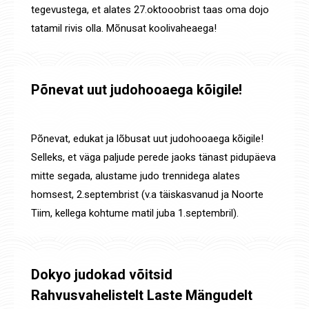
tegevustega, et alates 27.oktooobrist taas oma dojo
tatamil rivis olla. Mõnusat koolivaheaega!
Põnevat uut judohooaega kõigile!
Uudised
By
Jaanus Olev
1. sept. 2025
Põnevat, edukat ja lõbusat uut judohooaega kõigile!
Selleks, et väga paljude perede jaoks tänast pidupäeva
mitte segada, alustame judo trennidega alates
homsest, 2.septembrist (v.a täiskasvanud ja Noorte
Tiim, kellega kohtume matil juba 1.septembril).
Dokyo judokad võitsid
Rahvusvahelistelt Laste Mängudelt