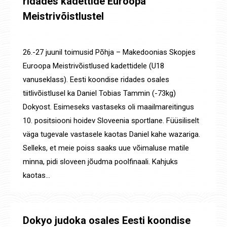
ridades kadettide Euroopa
Meistrivõistlustel
Määratlemata
By
Jaanus Olev
15. juuli 2025
26.-27 juunil toimusid Põhja – Makedoonias Skopjes
Euroopa Meistrivõistlused kadettidele (U18
vanuseklass). Eesti koondise ridades osales
tiitlivõistlusel ka Daniel Tobias Tammin (-73kg)
Dokyost. Esimeseks vastaseks oli maailmareitingus
10. positsiooni hoidev Sloveenia sportlane. Füüsiliselt
väga tugevale vastasele kaotas Daniel kahe wazariga.
Selleks, et meie poiss saaks uue võimaluse matile
minna, pidi sloveen jõudma poolfinaali. Kahjuks
kaotas…
Dokyo judoka osales Eesti koondise