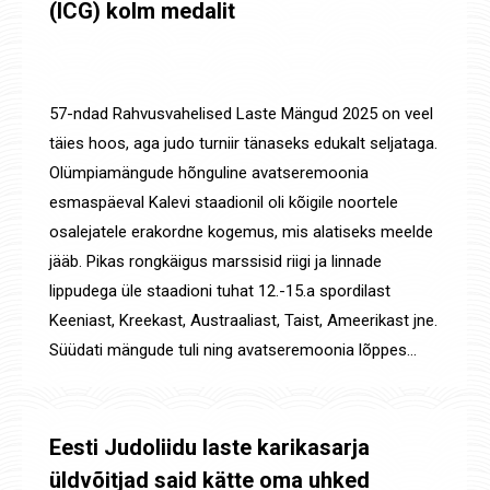
(ICG) kolm medalit
Uudised
,
Võistluste tulemused
By
Jaanus Olev
7. aug. 2025
57-ndad Rahvusvahelised Laste Mängud 2025 on veel
täies hoos, aga judo turniir tänaseks edukalt seljataga.
Olümpiamängude hõnguline avatseremoonia
esmaspäeval Kalevi staadionil oli kõigile noortele
osalejatele erakordne kogemus, mis alatiseks meelde
jääb. Pikas rongkäigus marssisid riigi ja linnade
lippudega üle staadioni tuhat 12.-15.a spordilast
Keeniast, Kreekast, Austraaliast, Taist, Ameerikast jne.
Süüdati mängude tuli ning avatseremoonia lõppes…
Eesti Judoliidu laste karikasarja
üldvõitjad said kätte oma uhked