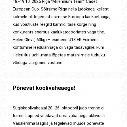
18.-19.10. 2025 Riga “Millennium Team” Cadet
European Cup. Sõitsime Riiga nelja judokaga, kellest
kolmele oli tegemist esimese Euroopa karikaetapiga,
kus võistluste reeglid karmid, tase kõrge ning
konkurents enamus kaalukategooriates väga tihe.
Heleri Olev (-63kg) – esimene U18 EK Esimene
kohtumine leedulannaga oli väga tasavägine, kuni
Heleri ilus uchi-mata lõpetas matshi meie tüdruku
võiduga. Järgmine vastane…
Põnevat koolivaheaega!
Uudised
By
Jaanus Olev
17. okt. 2025
Sügiskoolivaheajal 20.-26. oktoobril judo trenne ei
toimu. Lapsed veedavad oma vaba aega aktiivselt
Vasalemma laagris ja tegelevad muude põnevate