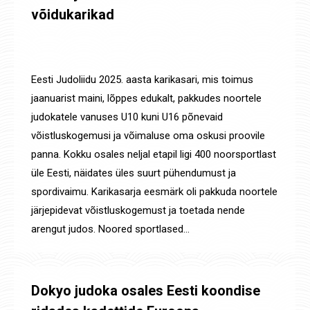
võidukarikad
Uudised
,
Võistluste tulemused
By
Jaanus Olev
30. juuli 2025
Eesti Judoliidu 2025. aasta karikasari, mis toimus
jaanuarist maini, lõppes edukalt, pakkudes noortele
judokatele vanuses U10 kuni U16 põnevaid
võistluskogemusi ja võimaluse oma oskusi proovile
panna. Kokku osales neljal etapil ligi 400 noorsportlast
üle Eesti, näidates üles suurt pühendumust ja
spordivaimu. Karikasarja eesmärk oli pakkuda noortele
järjepidevat võistluskogemust ja toetada nende
arengut judos. Noored sportlased…
Dokyo judoka osales Eesti koondise