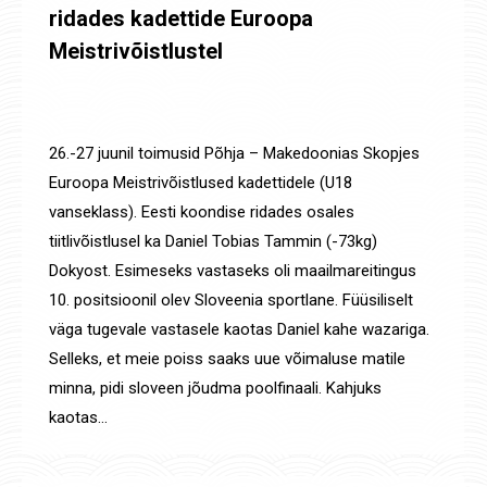
ridades kadettide Euroopa
Meistrivõistlustel
Määratlemata
,
Uudised
,
Võistluste tulemused
By
Jaanus Olev
12. juuli 2025
26.-27 juunil toimusid Põhja – Makedoonias Skopjes
Euroopa Meistrivõistlused kadettidele (U18
vanseklass). Eesti koondise ridades osales
tiitlivõistlusel ka Daniel Tobias Tammin (-73kg)
Dokyost. Esimeseks vastaseks oli maailmareitingus
10. positsioonil olev Sloveenia sportlane. Füüsiliselt
väga tugevale vastasele kaotas Daniel kahe wazariga.
Selleks, et meie poiss saaks uue võimaluse matile
minna, pidi sloveen jõudma poolfinaali. Kahjuks
kaotas…