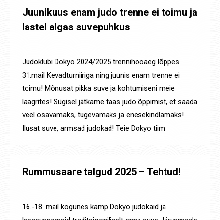
Juunikuus enam judo trenne ei toimu ja
lastel algas suvepuhkus
Uudised
By
Jaanus Olev
2. juuni 2025
Judoklubi Dokyo 2024/2025 trennihooaeg lõppes
31.mail Kevadturniiriga ning juunis enam trenne ei
toimu! Mõnusat pikka suve ja kohtumiseni meie
laagrites! Sügisel jätkame taas judo õppimist, et saada
veel osavamaks, tugevamaks ja enesekindlamaks!
Ilusat suve, armsad judokad! Teie Dokyo tiim
Rummusaare talgud 2025 – Tehtud!
Uudised
By
Jaanus Olev
22. mai 2025
16.-18. mail kogunes kamp Dokyo judokaid ja