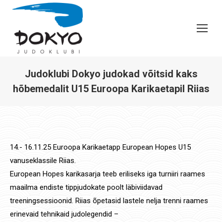
Judoklubi Dokyo judokad võitsid kaks
hõbemedalit U15 Euroopa Karikaetapil Riias
You are here:
14.- 16.11.25 Euroopa Karikaetapp European Hopes U15
vanuseklassile Riias.
European Hopes karikasarja teeb eriliseks iga turniiri raames
maailma endiste tippjudokate poolt läbiviidavad
treeningsessioonid. Riias õpetasid lastele nelja trenni raames
erinevaid tehnikaid judolegendid –