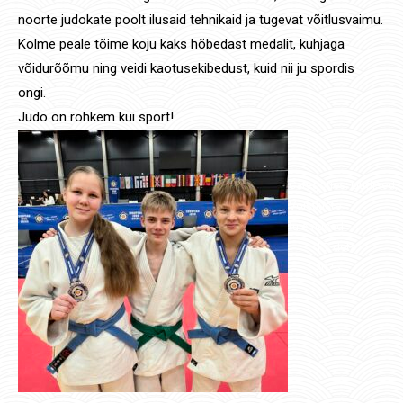
noorte judokate poolt ilusaid tehnikaid ja tugevat võitlusvaimu.
Kolme peale tõime koju kaks hõbedast medalit, kuhjaga
võidurõõmu ning veidi kaotusekibedust, kuid nii ju spordis
ongi.
Judo on rohkem kui sport!
Categories:
Uudised
,
Võistluste
tulemused
15. dets.
2025