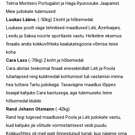
Telma Monteiro Portugalist ja Haga Ryunosuke Jaapanist.
Meie judokate tulemused:
Luukas Lääne
, (-50kg) 2.koht ja hõbemedal.
Luukase poolt väga tehnilised maadlused Läti, Azerbaijani,
Leedu ja Saksa noorte sportlaste vastu. Hetkeline eksimus
finaalis andis kokkuvõtteks kaalukategooria võimsa teise
koha.
Cara Lass
(-70kg) 2.koht ja hõbemedal
Cara alistas teekonnal finaali enesekindlalt Läti ja Poola
tütarlapsed ning kuldmedali kohtumisel tuli vastamisi minna
hea tuttava Tartu judokaga. Tasavägine maadlus lõppes
lisaajal kahjuks Cara kaotusega, aga tulemuseks teine
hõbemedal klubile.
Rand Johann Otsmann
(-42kg)
Rand tegi tugevad maadlused Poola ja Läti judokate vastu,
kuid kahjuks jäi võitude vormistamisest veidi puudu.
Kokkuvõttes oli meil igati õnnestunud turniir, kus nägime oma