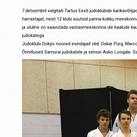
7.detsembril selgitati Tartus Eesti judoklubide karikavõit
harrastajat, neist 12 klubi suutsid panna kokku meeskon
ja oluline on saavutada vastasmeeskonna üle kaalude kau
judokatega.
Judoklubi Dokyo noored esindajad olid: Oskar Pürg, Marco
Õnnitlused Samurai judokatele ja sensei Asko Loogale. S