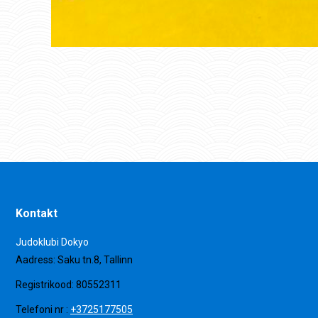
Kontakt
Judoklubi Dokyo
Aadress: Saku tn.8, Tallinn
Registrikood: 80552311
Telefoni nr :
+3725177505