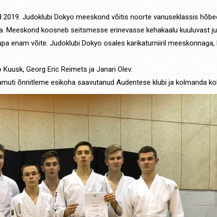
jad 2019. Judoklubi Dokyo meeskond võitis noorte vanuseklassis hõbeda
na. Meeskond koosneb seitsmesse erinevasse kehakaalu kuuluvast judo
pa enam võite. Judoklubi Dokyo osales karikaturniiril meeskonnaga,
 Kuusk, Georg Eric Reimets ja Janari Olev.
amuti õnnitleme esikoha saavutanud Audentese klubi ja kolmanda koh