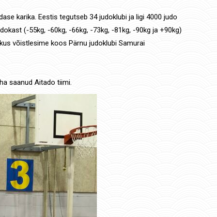
se karika. Eestis tegutseb 34 judoklubi ja ligi 4000 judo
kast (-55kg, -60kg, -66kg, -73kg, -81kg, -90kg ja +90kg)
 kus võistlesime koos Pärnu judoklubi Samurai
a saanud Aitado tiimi.