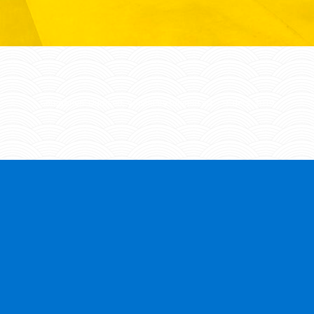
Categories:
Uudised
,
Võistluste tulemused
9. dets. 2019