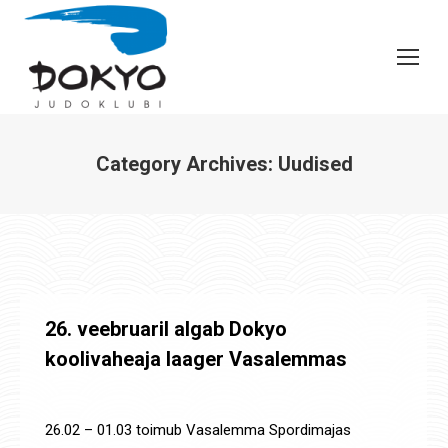
Category Archives:
Uudised
You are here:
26. veebruaril algab Dokyo
koolivaheaja laager Vasalemmas
Laagrid
,
Uudised
By
Jaanus Olev
20. veebr. 2023
26.02 – 01.03 toimub Vasalemma Spordimajas