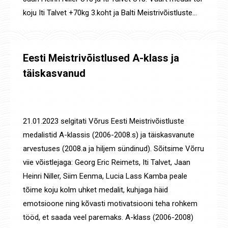
koju Iti Talvet +70kg 3.koht ja Balti Meistrivõistluste…
Eesti Meistrivõistlused A-klass ja
täiskasvanud
Uudised
,
Võistluste tulemused
By
Jaanus Olev
25. jaan. 2023
21.01.2023 selgitati Võrus Eesti Meistrivõistluste
medalistid A-klassis (2006-2008.s) ja täiskasvanute
arvestuses (2008.a ja hiljem sündinud). Sõitsime Võrru
viie võistlejaga: Georg Eric Reimets, Iti Talvet, Jaan
Heinri Niller, Siim Eenma, Lucia Lass Kamba peale
tõime koju kolm uhket medalit, kuhjaga häid
emotsioone ning kõvasti motivatsiooni teha rohkem
tööd, et saada veel paremaks. A-klass (2006-2008)