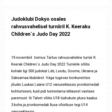
Judoklubi Dokyo osales
rahvusvahelisel turniiril K. Keeraku
Children`s Judo Day 2022
Uudised
,
Võistluste tulemused
By
Jaanus Olev
23. nov. 2022
19.novembril toimus Tartus rahvusvaheline turniir K.
Keerak Children`s Judo Day 2022 Turniirile sõitis
kohale ligi 500 judokat Läti, Leedu, Soome, Ukraina ja
Saksamaa klubidest. Väga tugevas konkurentsis
jõudis Luukas Lääne U12 vanuseklassis pronksmedali
kohtumiseni, kuid pidi tunnistama lätlasest vastase
paremust. Iti Talvet võitis U18 tüdrukute pluss kaalus
3.koha ja pronksmedali Ilusa võistluse tegi U14
vanuseklassis…