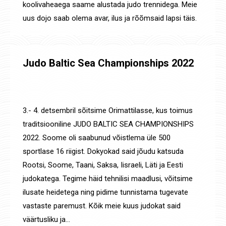
koolivaheaega saame alustada judo trennidega. Meie
uus dojo saab olema avar, ilus ja rõõmsaid lapsi täis.
Judo Baltic Sea Championships 2022
Uudised
,
Võistluste tulemused
By
Jaanus Olev
9. dets. 2022
3.- 4. detsembril sõitsime Orimattilasse, kus toimus
traditsiooniline JUDO BALTIC SEA CHAMPIONSHIPS
2022. Soome oli saabunud võistlema üle 500
sportlase 16 riigist. Dokyokad said jõudu katsuda
Rootsi, Soome, Taani, Saksa, Iisraeli, Läti ja Eesti
judokatega. Tegime häid tehnilisi maadlusi, võitsime
ilusate heidetega ning pidime tunnistama tugevate
vastaste paremust. Kõik meie kuus judokat said
väärtusliku ja…