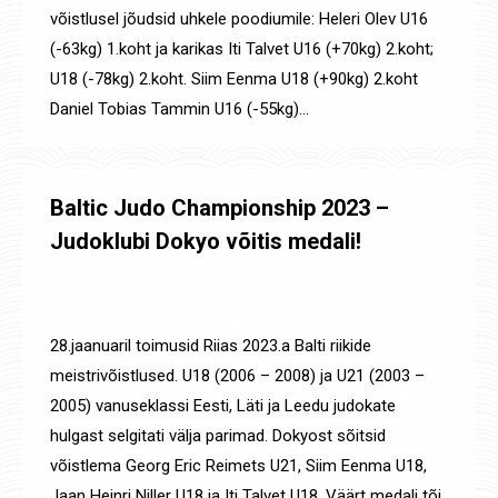
võistlusel jõudsid uhkele poodiumile: Heleri Olev U16
(-63kg) 1.koht ja karikas Iti Talvet U16 (+70kg) 2.koht;
U18 (-78kg) 2.koht. Siim Eenma U18 (+90kg) 2.koht
Daniel Tobias Tammin U16 (-55kg)…
Baltic Judo Championship 2023 –
Judoklubi Dokyo võitis medali!
Määratlemata
,
Uudised
,
Võistluste tulemused
By
Jaanus Olev
1. veebr. 2023
28.jaanuaril toimusid Riias 2023.a Balti riikide
meistrivõistlused. U18 (2006 – 2008) ja U21 (2003 –
2005) vanuseklassi Eesti, Läti ja Leedu judokate
hulgast selgitati välja parimad. Dokyost sõitsid
võistlema Georg Eric Reimets U21, Siim Eenma U18,
Jaan Heinri Niller U18 ja Iti Talvet U18. Väärt medali tõi