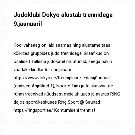
Judoklubi Dokyo alustab trennidega
9.jaanuaril
Uudised
By
Jaanus Olev
7. jaan. 2023
Koolivaheaeg on läbi saamas ning alustame taas
kõikides gruppides judo trennidega. Graafikud on
osaliselt Tallinna judokatel muutunud, seega palun
vaadake kindlasti trenniplaani
https://www.dokyo.ee/trenniplaan/. Edasijõudnud
(endised Asjalikud 1), Noorte Tiim ja täiskasvanute
rühm treenivad nüüdsest meie uhiuues ja avaras RING
dojos spordikeskuses Ring Sport @ Saunad
https://ringsport.ee/ Kohtumiseni trennis!