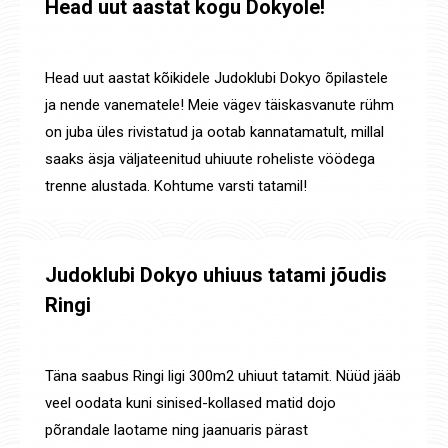
Head uut aastat kogu Dokyole!
Uudised
By
Jaanus Olev
2. jaan. 2023
Head uut aastat kõikidele Judoklubi Dokyo õpilastele
ja nende vanematele! Meie vägev täiskasvanute rühm
on juba üles rivistatud ja ootab kannatamatult, millal
saaks äsja väljateenitud uhiuute roheliste vöödega
trenne alustada. Kohtume varsti tatamil!
Judoklubi Dokyo uhiuus tatami jõudis
Ringi
Uudised
By
Jaanus Olev
14. dets. 2022
Täna saabus Ringi ligi 300m2 uhiuut tatamit. Nüüd jääb
veel oodata kuni sinised-kollased matid dojo
põrandale laotame ning jaanuaris pärast