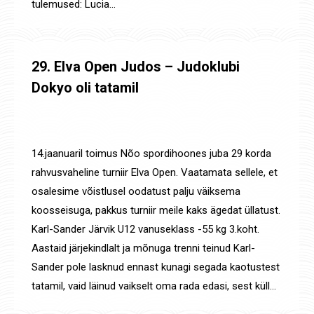
tulemused: Lucia…
29. Elva Open Judos – Judoklubi
Dokyo oli tatamil
Uudised
,
Võistluste tulemused
By
Jaanus Olev
19. jaan. 2023
14.jaanuaril toimus Nõo spordihoones juba 29 korda
rahvusvaheline turniir Elva Open. Vaatamata sellele, et
osalesime võistlusel oodatust palju väiksema
koosseisuga, pakkus turniir meile kaks ägedat üllatust.
Karl-Sander Järvik U12 vanuseklass -55 kg 3.koht.
Aastaid järjekindlalt ja mõnuga trenni teinud Karl-
Sander pole lasknud ennast kunagi segada kaotustest
tatamil, vaid läinud vaikselt oma rada edasi, sest küll…