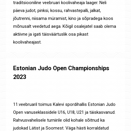
traditsiooniline veebruari koolivaheaja laager. Neli
päeva judot, pinksi, kossu, rahvastepalli, jalkat,
jõutrenni, niisama müramist, kino ja sõpradega koos
mõnusalt veedetud aega. Kõigil osalejatel saab olema
aktiivne ja igati täisväärtuslik osa pikast
koolivaheajast.
Estonian Judo Open Championships
2023
Uudised
,
Võistluste tulemused
By
Jaanus Olev
20. veebr. 2023
11.veebruaril toimus Kalevi spordihallis Estonian Judo
Open vanuseklassidele U16, U18, U21 ja täiskasvanud.
Rahvusvahelisele turniirile olid kohale sõitnud ka
judokad Lätist ja Soomest. Väga hästi korraldatud