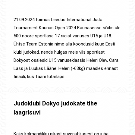
Uudised
,
Võistluste tulemused
By
Jaanus Olev
16. okt. 2024
21.09.2024 toimus Leedus International Judo
Tournament Kaunas Open 2024 Kaunasesse sõitis üle
500 noore sportlase 17 riigist vanuses U15 ja U18.
Ühtse Team Estonia nime alla koondusid kuue Eesti
klubi judokad, nende hulgas meie viis sportlast.
Dokyost osalesid U15 vanuseklassis Heleri Olev, Cara
Lass ja Luukas Lääne. Heleri (-63kg) maadles ennast
finaali, kus Taani tütarlaps…
Judoklubi Dokyo judokate tihe
laagrisuvi
Laagrid
,
Uudised
By
Jaanus Olev
29. juuli 2024
Kaks kolmandikku pikast suvepuhkusest on juba