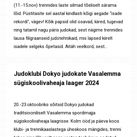
(11.-15.nov) trennides laste silmad tõeliselt särama
lõid. Püstitasite sel aastal kindlasti kõigi aegade “isade
rekordi”, vägev! Kõik papsid olid osavad, kiired, tugevad
ning tatamil nagu päris judokad, sest nägime trennides
lausa filigraanseid judotehnikaid, mis lapsed kiirelt
isadele selgeks õpetasid. Aitäh veelkord, sest…
Judoklubi Dokyo judokate Vasalemma
sügiskoolivaheaja laager 2024
Uudised
By
Jaanus Olev
21. okt. 2024
20.-23.oktoobriks sõitsid Dokyo judokad
traditsiooniliselt Vasalemma spordimajja
sügiskoolivaheaja laagrisse. Kolm ööd ja päeva koos
klubi- ja trennikaaslastega üheskoos mängides, trenni