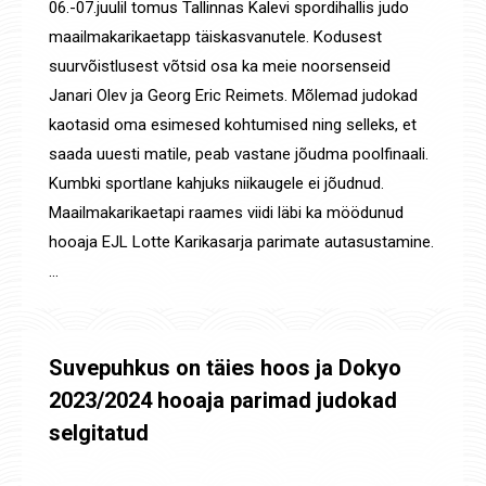
06.-07.juulil tomus Tallinnas Kalevi spordihallis judo
maailmakarikaetapp täiskasvanutele. Kodusest
suurvõistlusest võtsid osa ka meie noorsenseid
Janari Olev ja Georg Eric Reimets. Mõlemad judokad
kaotasid oma esimesed kohtumised ning selleks, et
saada uuesti matile, peab vastane jõudma poolfinaali.
Kumbki sportlane kahjuks niikaugele ei jõudnud.
Maailmakarikaetapi raames viidi läbi ka möödunud
hooaja EJL Lotte Karikasarja parimate autasustamine.
…
Suvepuhkus on täies hoos ja Dokyo
2023/2024 hooaja parimad judokad
selgitatud
Uudised
By
Jaanus Olev
19. juuni 2024