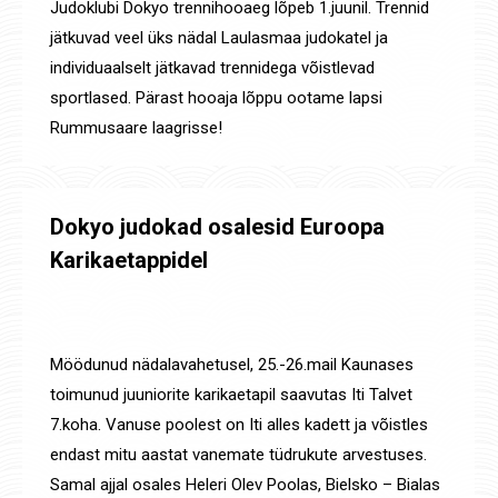
Judoklubi Dokyo trennihooaeg lõpeb 1.juunil. Trennid
jätkuvad veel üks nädal Laulasmaa judokatel ja
individuaalselt jätkavad trennidega võistlevad
sportlased. Pärast hooaja lõppu ootame lapsi
Rummusaare laagrisse!
Dokyo judokad osalesid Euroopa
Karikaetappidel
Uudised
,
Võistluste tulemused
By
Jaanus Olev
27. mai 2024
Möödunud nädalavahetusel, 25.-26.mail Kaunases
toimunud juuniorite karikaetapil saavutas Iti Talvet
7.koha. Vanuse poolest on Iti alles kadett ja võistles
endast mitu aastat vanemate tüdrukute arvestuses.
Samal ajjal osales Heleri Olev Poolas, Bielsko – Bialas