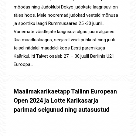
möödas ning Judoklubi Dokyo judokate laagrisuvi on
täies hoos. Meie nooremad judokad veetsid mõnusa
ja sportliku laagri Rummusaares 25.-30 juunil..
Vanemate võistlejate laagrisuvi algas juuni alguses
Riia maadluslaagris, seejärel veidi puhkust ning juuli
teisel nädalal maadeldi koos Eesti paremikuga
Käärikul. Iti Talvet osaleb 27. – 30.juulil Berliinis U21
Euroopa…
Maailmakarikaetapp Tallinn European
Open 2024 ja Lotte Karikasarja
parimad selgunud ning autasustud
Uudised
,
Võistluste tulemused
By
Jaanus Olev
11. juuli 2024