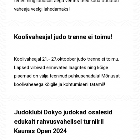
tehes ning lõbusalt aega veetes teeb kaua oodatud
vaheaja veelgi lahedamaks!
Koolivaheajal judo trenne ei toimu!
Uudised
By
Jaanus Olev
20. okt. 2024
Koolivaheajal 21.- 27.oktoober judo trenne ei toimu.
Lapsed viibivad erinevates laagrites ning kõige
pisemad on välja teeninud puhkusenädala! Mõnusat
koolivaheaega kõigile ja kohtumiseni tatamil!
Judoklubi Dokyo judokad osalesid
edukalt rahvusvahelisel turniiril
Kaunas Open 2024