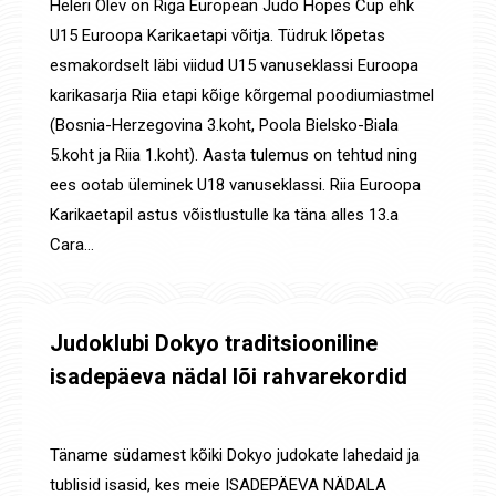
Heleri Olev on Riga European Judo Hopes Cup ehk
U15 Euroopa Karikaetapi võitja. Tüdruk lõpetas
esmakordselt läbi viidud U15 vanuseklassi Euroopa
karikasarja Riia etapi kõige kõrgemal poodiumiastmel
(Bosnia-Herzegovina 3.koht, Poola Bielsko-Biala
5.koht ja Riia 1.koht). Aasta tulemus on tehtud ning
ees ootab üleminek U18 vanuseklassi. Riia Euroopa
Karikaetapil astus võistlustulle ka täna alles 13.a
Cara…
Judoklubi Dokyo traditsiooniline
isadepäeva nädal lõi rahvarekordid
Uudised
By
Jaanus Olev
16. nov. 2024
Täname südamest kõiki Dokyo judokate lahedaid ja
tublisid isasid, kes meie ISADEPÄEVA NÄDALA