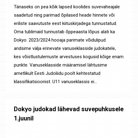
Tänaseks on pea kõik lapsed koolides suvevaheajale
saadetud ning parimad õpilased heade hinnete või
eriliste saavutuste eest kiituskirjadega tunnustatud.
Oma tublimaid tunnustab õppeaasta lõpus alati ka
Dokyo. 2023/2024 hooaja parimate võidulipud
andsime välja erinevate vanuseklasside judokatele,
kes võistlustulemuste arvestuses kogusid kõige enam
punkte. Vanuseklasside määramisel lähtusime
ametlikult Eesti Judoliidu poolt kehtestatud
klassifikatsioonist. U11 vanuseklassis ei…
Dokyo judokad lähevad suvepuhkusele
1.juunil
Uudised
By
Jaanus Olev
27. mai 2024