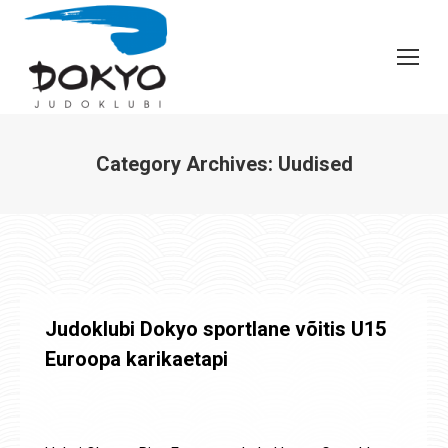
Category Archives:
Uudised
You are here:
Judoklubi Dokyo sportlane võitis U15
Euroopa karikaetapi
Uudised
,
Võistluste tulemused
By
Jaanus Olev
26. nov. 2024