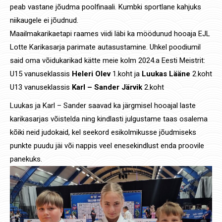
peab vastane jõudma poolfinaali. Kumbki sportlane kahjuks
niikaugele ei jõudnud.
Maailmakarikaetapi raames viidi läbi ka möödunud hooaja EJL
Lotte Karikasarja parimate autasustamine. Uhkel poodiumil
said oma võidukarikad kätte meie kolm 2024.a Eesti Meistrit:
U15 vanuseklassis
Heleri Olev
1.koht ja
Luukas Lääne
2.koht
U13 vanuseklassis
Karl – Sander Järvik
2.koht
Luukas ja Karl – Sander saavad ka järgmisel hooajal laste
karikasarjas võistelda ning kindlasti julgustame taas osalema
kõiki neid judokaid, kel seekord esikolmikusse jõudmiseks
punkte puudu jäi või nappis veel enesekindlust enda proovile
panekuks.