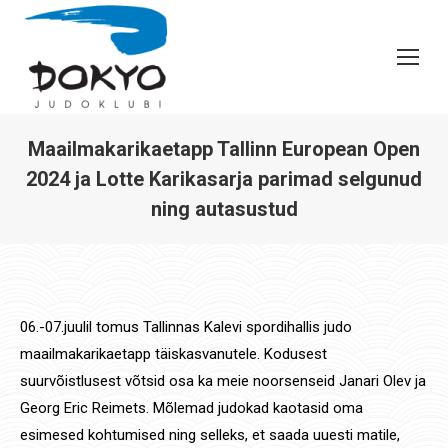
Maailmakarikaetapp Tallinn European Open
2024 ja Lotte Karikasarja parimad selgunud
ning autasustud
You are here:
06.-07.juulil tomus Tallinnas Kalevi spordihallis judo
maailmakarikaetapp täiskasvanutele. Kodusest
suurvõistlusest võtsid osa ka meie noorsenseid Janari Olev ja
Georg Eric Reimets. Mõlemad judokad kaotasid oma
esimesed kohtumised ning selleks, et saada uuesti matile,