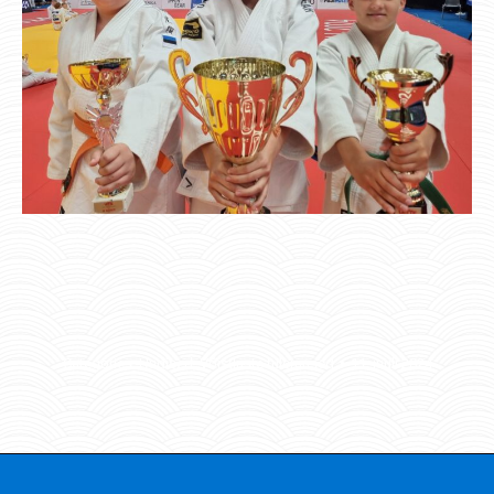
Categories:
Uudised
,
Võistluste tulemused
11. juuli 2024