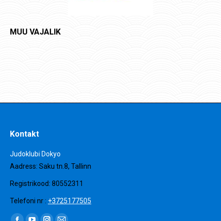
MUU VAJALIK
Kontakt
Judoklubi Dokyo
Aadress: Saku tn.8, Tallinn
Registrikood: 80552311
Telefoni nr :
+3725177505
Find us on: