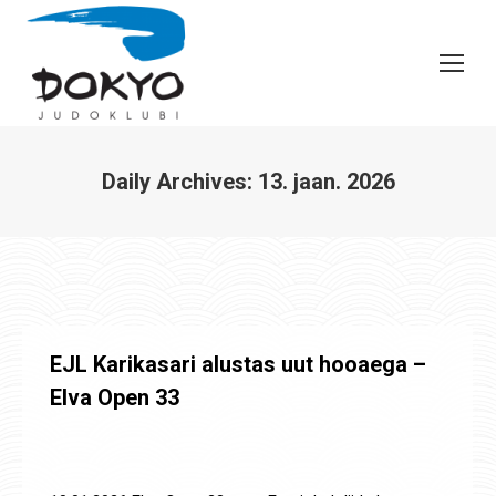
Daily Archives:
13. jaan. 2026
You are here:
EJL Karikasari alustas uut hooaega –
Elva Open 33
Uudised
,
Võistluste tulemused
By
Jaanus Olev
13. jaan. 2026