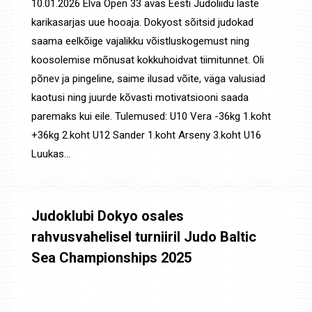
10.01.2026 Elva Open 33 avas Eesti Judoliidu laste
karikasarjas uue hooaja. Dokyost sõitsid judokad
saama eelkõige vajalikku võistluskogemust ning
koosolemise mõnusat kokkuhoidvat tiimitunnet. Oli
põnev ja pingeline, saime ilusad võite, väga valusiad
kaotusi ning juurde kõvasti motivatsiooni saada
paremaks kui eile. Tulemused: U10 Vera -36kg 1.koht
+36kg 2.koht U12 Sander 1.koht Arseny 3.koht U16
Luukas…
Judoklubi Dokyo osales
rahvusvahelisel turniiril Judo Baltic
Sea Championships 2025
Uudised
,
Võistluste tulemused
By
Jaanus Olev
13. jaan. 2026