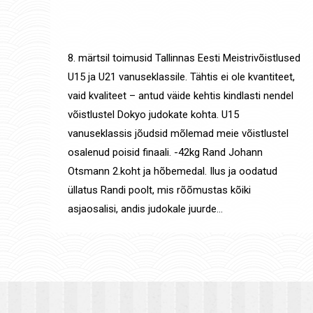
Uudised
,
Võistluste tulemused
By
Jaanus Olev
14. märts 2025
8. märtsil toimusid Tallinnas Eesti Meistrivõistlused
U15 ja U21 vanuseklassile. Tähtis ei ole kvantiteet,
vaid kvaliteet – antud väide kehtis kindlasti nendel
võistlustel Dokyo judokate kohta. U15
vanuseklassis jõudsid mõlemad meie võistlustel
osalenud poisid finaali. -42kg Rand Johann
Otsmann 2.koht ja hõbemedal. Ilus ja oodatud
üllatus Randi poolt, mis rõõmustas kõiki
asjaosalisi, andis judokale juurde…