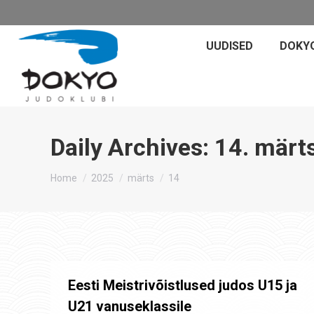
UUDISED
DOKY
Daily Archives:
14. märt
You are here:
Home
2025
märts
14
Eesti Meistrivõistlused judos U15 ja
U21 vanuseklassile