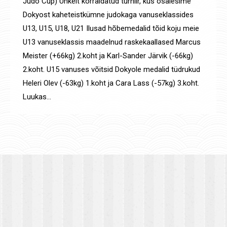
Judo Cup) Uhkelt korraldatud turniir, kus osalesime
Dokyost kaheteistkümne judokaga vanuseklassides
U13, U15, U18, U21 Ilusad hõbemedalid tõid koju meie
U13 vanuseklassis maadelnud raskekaallased Marcus
Meister (+66kg) 2.koht ja Karl-Sander Järvik (-66kg)
2.koht. U15 vanuses võitsid Dokyole medalid tüdrukud
Heleri Olev (-63kg) 1.koht ja Cara Lass (-57kg) 3.koht.
Luukas…