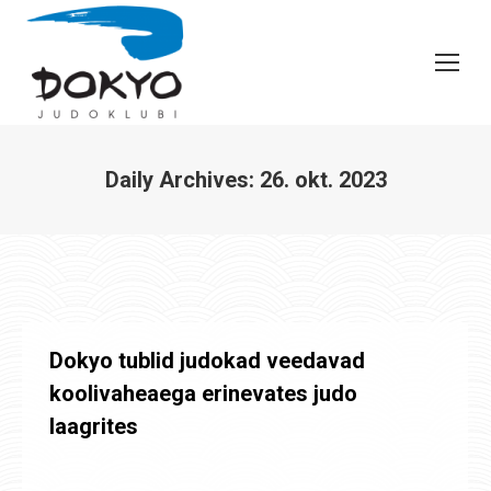
Daily Archives:
26. okt. 2023
You are here:
Dokyo tublid judokad veedavad
koolivaheaega erinevates judo
laagrites
Laagrid
,
Uudised
By
Jaanus Olev
26. okt. 2023