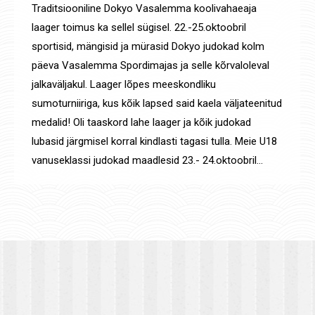
Traditsiooniline Dokyo Vasalemma koolivahaeaja
laager toimus ka sellel sügisel. 22.-25.oktoobril
sportisid, mängisid ja mürasid Dokyo judokad kolm
päeva Vasalemma Spordimajas ja selle kõrvaloleval
jalkaväljakul. Laager lõpes meeskondliku
sumoturniiriga, kus kõik lapsed said kaela väljateenitud
medalid! Oli taaskord lahe laager ja kõik judokad
lubasid järgmisel korral kindlasti tagasi tulla. Meie U18
vanuseklassi judokad maadlesid 23.- 24.oktoobril…