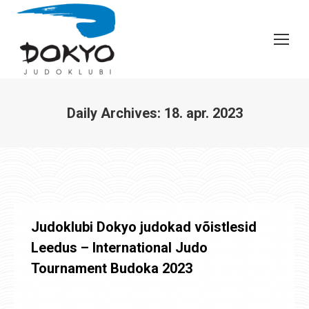
Daily Archives:
18. apr. 2023
You are here:
Judoklubi Dokyo judokad võistlesid
Leedus – International Judo
Tournament Budoka 2023
Uudised
,
Võistluste tulemused
By
Jaanus Olev