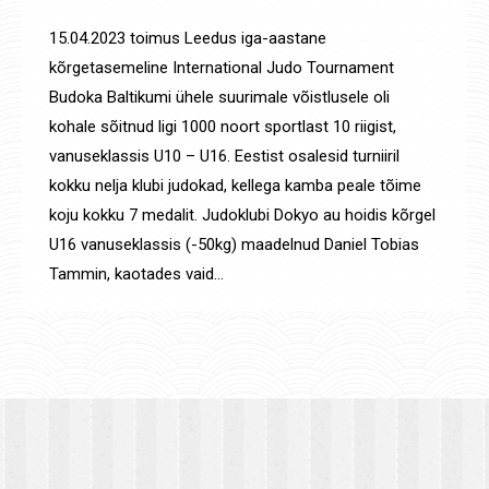
18. apr. 2023
15.04.2023 toimus Leedus iga-aastane
kõrgetasemeline International Judo Tournament
Budoka Baltikumi ühele suurimale võistlusele oli
kohale sõitnud ligi 1000 noort sportlast 10 riigist,
vanuseklassis U10 – U16. Eestist osalesid turniiril
kokku nelja klubi judokad, kellega kamba peale tõime
koju kokku 7 medalit. Judoklubi Dokyo au hoidis kõrgel
U16 vanuseklassis (-50kg) maadelnud Daniel Tobias
Tammin, kaotades vaid…