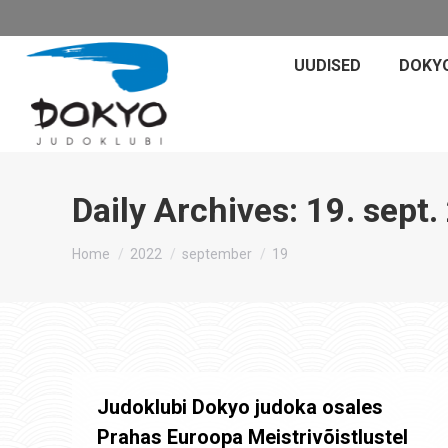
UUDISED
DOKY
Daily Archives:
19. sept.
You are here:
Home
2022
september
19
Judoklubi Dokyo judoka osales
Prahas Euroopa Meistrivõistlustel