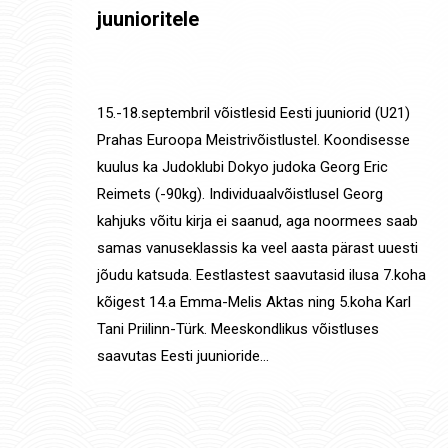
juunioritele
Uudised
,
Võistluste tulemused
By
Jaanus Olev
19. sept. 2022
15.-18.septembril võistlesid Eesti juuniorid (U21)
Prahas Euroopa Meistrivõistlustel. Koondisesse
kuulus ka Judoklubi Dokyo judoka Georg Eric
Reimets (-90kg). Individuaalvõistlusel Georg
kahjuks võitu kirja ei saanud, aga noormees saab
samas vanuseklassis ka veel aasta pärast uuesti
jõudu katsuda. Eestlastest saavutasid ilusa 7.koha
kõigest 14.a Emma-Melis Aktas ning 5.koha Karl
Tani Priilinn-Türk. Meeskondlikus võistluses
saavutas Eesti juunioride…