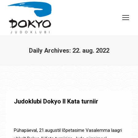
Daily Archives:
22. aug. 2022
You are here:
Judoklubi Dokyo II Kata turniir
Laagrid
,
Uudised
,
Võistluste tulemused
By
Jaanus Olev
22. aug. 2022
Pühapäeval, 21.augustil lõpetasime Vasalemma laagri