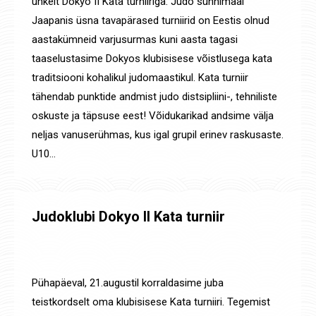
uhkelt Dokyo II Kata turniiriga. Judo sünnimaal
Jaapanis üsna tavapärased turniirid on Eestis olnud
aastakümneid varjusurmas kuni aasta tagasi
taaselustasime Dokyos klubisisese võistlusega kata
traditsiooni kohalikul judomaastikul. Kata turniir
tähendab punktide andmist judo distsipliini-, tehniliste
oskuste ja täpsuse eest! Võidukarikad andsime välja
neljas vanuserühmas, kus igal grupil erinev raskusaste.
U10…
Judoklubi Dokyo II Kata turniir
Laagrid
,
Võistluste tulemused
By
Jaanus Olev
22. aug. 2022
Pühapäeval, 21.augustil korraldasime juba
teistkordselt oma klubisisese Kata turniiri. Tegemist