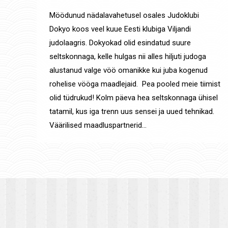
Möödunud nädalavahetusel osales Judoklubi
Dokyo koos veel kuue Eesti klubiga Viljandi
judolaagris. Dokyokad olid esindatud suure
seltskonnaga, kelle hulgas nii alles hiljuti judoga
alustanud valge vöö omanikke kui juba kogenud
rohelise vööga maadlejaid. Pea pooled meie tiimist
olid tüdrukud! Kolm päeva hea seltskonnaga ühisel
tatamil, kus iga trenn uus sensei ja uued tehnikad.
Väärilised maadluspartnerid…