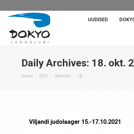
UUDISED
DOKY
Daily Archives:
18. okt. 
You are here:
Home
2021
oktoober
18
Viljandi judolaager 15.-17.10.2021
Laagrid
,
Uudised
By
Jaanus Olev
18. okt. 2021