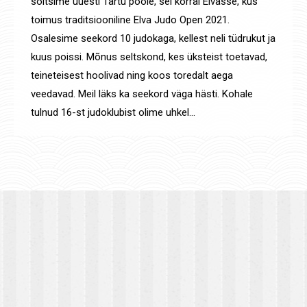
sõitsime uuesti Tartu poole, sel korral Elvasse, kus
toimus traditsiooniline Elva Judo Open 2021.
Osalesime seekord 10 judokaga, kellest neli tüdrukut ja
kuus poissi. Mõnus seltskond, kes üksteist toetavad,
teineteisest hoolivad ning koos toredalt aega
veedavad. Meil läks ka seekord väga hästi. Kohale
tulnud 16-st judoklubist olime uhkel…