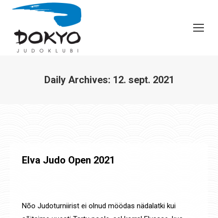
Daily Archives:
12. sept. 2021
You are here:
Elva Judo Open 2021
Uudised
,
Võistluste tulemused
By
Jaanus Olev
12. sept. 2021
Nõo Judoturniirist ei olnud möödas nädalatki kui