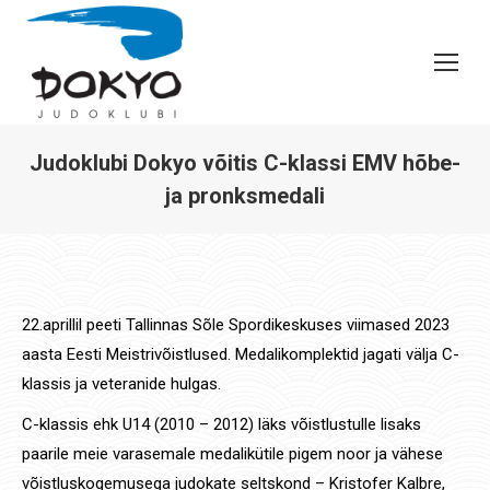
Judoklubi Dokyo võitis C-klassi EMV hõbe-
ja pronksmedali
You are here:
22.aprillil peeti Tallinnas Sõle Spordikeskuses viimased 2023
aasta Eesti Meistrivõistlused. Medalikomplektid jagati välja C-
klassis ja veteranide hulgas.
C-klassis ehk U14 (2010 – 2012) läks võistlustulle lisaks
paarile meie varasemale medalikütile pigem noor ja vähese
võistluskogemusega judokate seltskond – Kristofer Kalbre,