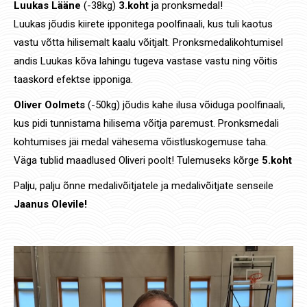
Luukas Lääne
(-38kg)
3.koht
ja pronksmedal!
Luukas jõudis kiirete ipponitega poolfinaali, kus tuli kaotus
vastu võtta hilisemalt kaalu võitjalt. Pronksmedalikohtumisel
andis Luukas kõva lahingu tugeva vastase vastu ning võitis
taaskord efektse ipponiga.
Oliver Oolmets
(-50kg) jõudis kahe ilusa võiduga poolfinaali,
kus pidi tunnistama hilisema võitja paremust. Pronksmedali
kohtumises jäi medal vähesema võistluskogemuse taha.
Väga tublid maadlused Oliveri poolt! Tulemuseks kõrge
5.koht
Palju, palju õnne medalivõitjatele ja medalivõitjate senseile
Jaanus Olevile!