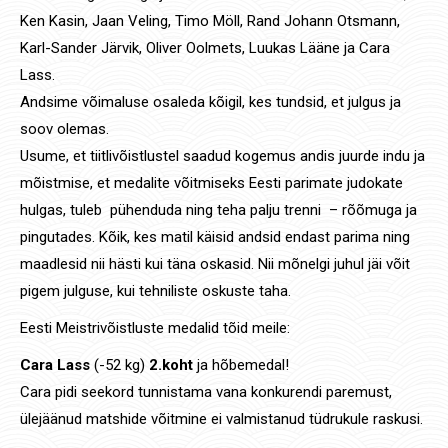
Ken Kasin, Jaan Veling, Timo Möll, Rand Johann Otsmann,
Karl-Sander Järvik, Oliver Oolmets, Luukas Lääne ja Cara
Lass.
Andsime võimaluse osaleda kõigil, kes tundsid, et julgus ja
soov olemas.
Usume, et tiitlivõistlustel saadud kogemus andis juurde indu ja
mõistmise, et medalite võitmiseks Eesti parimate judokate
hulgas, tuleb pühenduda ning teha palju trenni – rõõmuga ja
pingutades. Kõik, kes matil käisid andsid endast parima ning
maadlesid nii hästi kui täna oskasid. Nii mõnelgi juhul jäi võit
pigem julguse, kui tehniliste oskuste taha.
Eesti Meistrivõistluste medalid tõid meile:
Cara Lass
(-52 kg)
2.koht
ja hõbemedal!
Cara pidi seekord tunnistama vana konkurendi paremust,
ülejäänud matshide võitmine ei valmistanud tüdrukule raskusi.