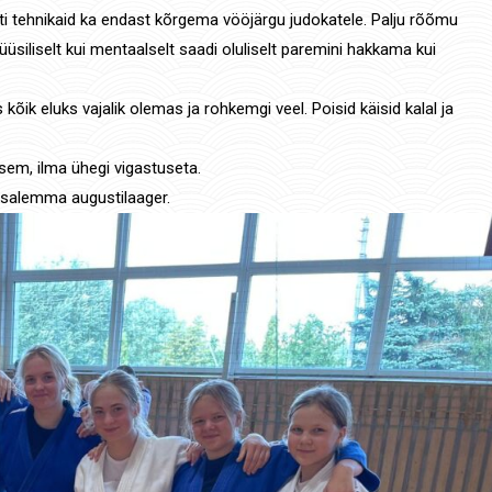
ati tehnikaid ka endast kõrgema vööjärgu judokatele. Palju rõõmu
füüsiliselt kui mentaalselt saadi oluliselt paremini hakkama kui
ik eluks vajalik olemas ja rohkemgi veel. Poisid käisid kalal ja
isem, ilma ühegi vigastuseta.
asalemma augustilaager.