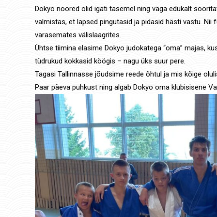
Dokyo noored olid igati tasemel ning väga edukalt soorit
valmistas, et lapsed pingutasid ja pidasid hästi vastu. Nii 
varasemates välislaagrites.
Ühtse tiimina elasime Dokyo judokatega “oma” majas, kus kõ
tüdrukud kokkasid köögis – nagu üks suur pere.
Tagasi Tallinnasse jõudsime reede õhtul ja mis kõige olul
Paar päeva puhkust ning algab Dokyo oma klubisisene V