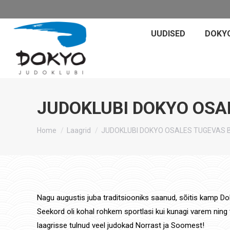
UUDISED
DOKY
JUDOKLUBI DOKYO OSA
You are here:
Home
Laagrid
JUDOKLUBI DOKYO OSALES TUGEVAS B
Nagu augustis juba traditsiooniks saanud, sõitis kamp D
Seekord oli kohal rohkem sportlasi kui kunagi varem ning ta
laagrisse tulnud veel judokad Norrast ja Soomest!