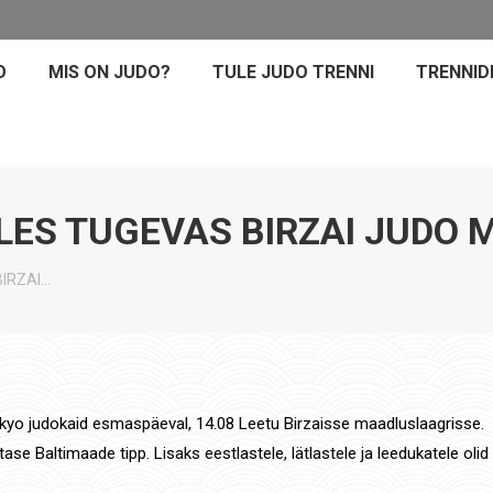
O
MIS ON JUDO?
TULE JUDO TRENNI
TRENNID
LES TUGEVAS BIRZAI JUDO
IRZAI…
okyo judokaid esmaspäeval, 14.08 Leetu Birzaisse maadluslaagrisse.
se Baltimaade tipp. Lisaks eestlastele, lätlastele ja leedukatele olid