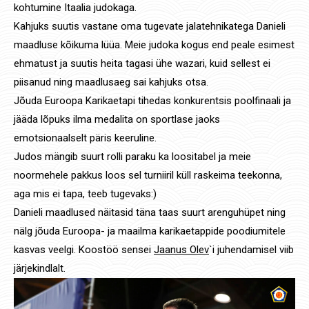
kohtumine Itaalia judokaga.
Kahjuks suutis vastane oma tugevate jalatehnikatega Danieli
maadluse kõikuma lüüa. Meie judoka kogus end peale esimest
ehmatust ja suutis heita tagasi ühe wazari, kuid sellest ei
piisanud ning maadlusaeg sai kahjuks otsa.
Jõuda Euroopa Karikaetapi tihedas konkurentsis poolfinaali ja
jääda lõpuks ilma medalita on sportlase jaoks
emotsionaalselt päris keeruline.
Judos mängib suurt rolli paraku ka loositabel ja meie
noormehele pakkus loos sel turniiril küll raskeima teekonna,
aga mis ei tapa, teeb tugevaks:)
Danieli maadlused näitasid täna taas suurt arenguhüpet ning
nälg jõuda Euroopa- ja maailma karikaetappide poodiumitele
kasvas veelgi. Koostöö sensei
Jaanus Olev
`i juhendamisel viib
järjekindlalt.