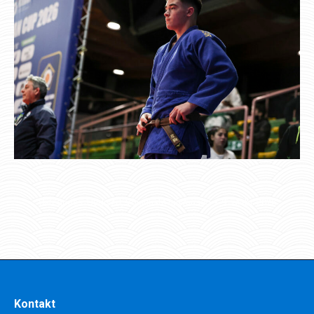
Categories:
Uudised
,
Võistluste tulemused
9. veebr. 2026
Kontakt