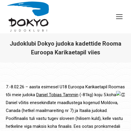
Judoklubi Dokyo judoka kadettide Rooma
Euroopa Karikaetapil viies
You are here:
7.-8.02.26 – aasta esimesel U18 Euroopa Karikaetapil Roomas
tõi meie judoka
Daniel Tobias Tammin
(-81kg) koju 5.koha
Daniel võitis enesekindlate maadlustega kogenud Moldova,
Canada (hetkel maailmareiting nr 7) ja Itaalia judokad.
Poolfinaalis tuli vastu tugev sloveen (hilisem kuld), kelle vastu
hetkeline viga maksis koha finaalis. Ees ootas pronksmedali