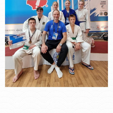
Categories:
Uudised
,
Võistluste tulemused
27. sept. 2023