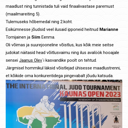
maadlust ning tunnistada tuli vaid finaalivastase paremust
(maailmareiting 5).
Tulemuseks hõbemedal ning 2.koht.
Esikümnesse jõudsid veel ilusaid ipponeid heitnud
Marianne
Tornijainen ja
Siim
Eenma.
Oli võimas ja suurejooneline võistlus, kus kõik meie seitse
judokat näitasid head võitlusvaimu ning ilus avalöök hooajale
sensei
Jaanus Olev
`i kasvandike poolt on tehtud.
Järgmisel hommikul läksid võistlejad ühisesse maadlustrenni,
et kõikide oma konkurentidega pingevabalt jõudu katsuda.