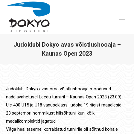
Judoklubi Dokyo avas võistlushooaja –
Kaunas Open 2023
You are here:
Judoklubi Dokyo avas oma võistlushooaja möödunud
nädalavahetusel Leedu turniiril – Kaunas Open 2023 (23.09)
Üle 400 U15 ja U18 vanuseklassi judoka 19 riigist maadlesid
23.septembri hommikust hilisõhtuni, kuni kõik
medalikomplektid jagatud.
Väga heal tasemel korraldatud turniirile oli sõitnud kohale