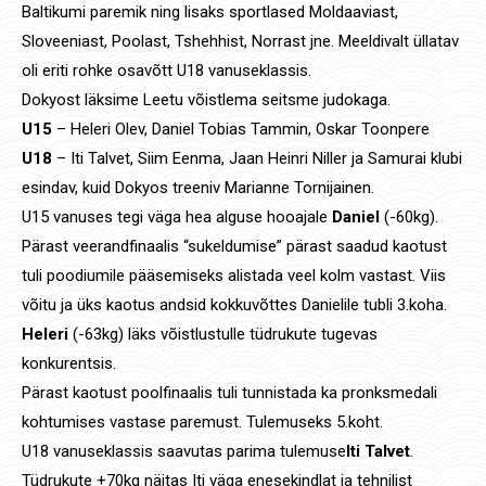
Baltikumi paremik ning lisaks sportlased Moldaaviast,
Sloveeniast, Poolast, Tshehhist, Norrast jne. Meeldivalt üllatav
oli eriti rohke osavõtt U18 vanuseklassis.
Dokyost läksime Leetu võistlema seitsme judokaga.
U15
– Heleri Olev, Daniel Tobias Tammin, Oskar Toonpere
U18
– Iti Talvet, Siim Eenma, Jaan Heinri Niller ja Samurai klubi
esindav, kuid Dokyos treeniv Marianne Tornijainen.
U15 vanuses tegi väga hea alguse hooajale
Daniel
(-60kg).
Pärast veerandfinaalis “sukeldumise” pärast saadud kaotust
tuli poodiumile pääsemiseks alistada veel kolm vastast. Viis
võitu ja üks kaotus andsid kokkuvõttes Danielile tubli 3.koha.
Heleri
(-63kg) läks võistlustulle tüdrukute tugevas
konkurentsis.
Pärast kaotust poolfinaalis tuli tunnistada ka pronksmedali
kohtumises vastase paremust. Tulemuseks 5.koht.
U18 vanuseklassis saavutas parima tulemuse
Iti Talvet
.
Tüdrukute +70kg näitas Iti väga enesekindlat ja tehnilist