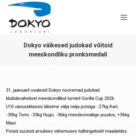
Dokyo väikesed judokad võitsid
meeskondliku pronksmedali
You are here:
31. jaanuaril osalesid Dokyo nooremad judokad
klubidevahelisel meeskondlikul turniiril Gorilla Cup 2026.
U10 vanuseklassis läksime välja nelja poisiga: -27kg Karl,
-30kg Tomi, -33kg Hugo, -36kg meeskonnaliige puudus, +36kg
Maur.
Poisid suutsid arvulises vähemuses tulihingeliselt maadeldes