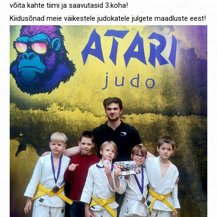
võita kahte tiimi ja saavutasid 3.koha!
Kiidusõnad meie väikestele judokatele julgete maadluste eest!