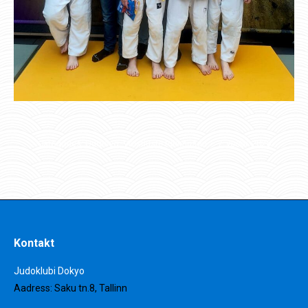
Categories:
Uudised
,
Võistluste tulemused
7. veebr. 2026
Kontakt
Judoklubi Dokyo
Aadress: Saku tn.8, Tallinn