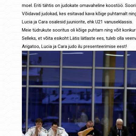
moel. Eriti tähtis on judokate omavaheline koostöö. Soori
Võidavad judokad, kes esitavad kava kõige puhtamalt ni
Lucia ja Cara osalesid juuniorite, ehk U21 vanuseklassis.
Meie tüdrukute sooritus oli kõige puhtam ning võit konkur
Selleks, et võita esikoht Lätis lätlaste ees, tuleb olla veen
Arigatoo, Lucia ja Cara judo ilu presenteerimise eest!