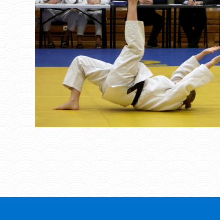
Categories:
Uudised
,
V