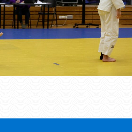
õistluste tulemused
26. jaan. 2026