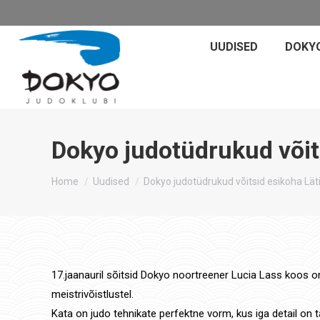
UUDISED
DOKY
Dokyo judotüdrukud võitsi
You are here:
Home
Uudised
Dokyo judotüdrukud võitsid esikoha Lät
17.jaanauril sõitsid Dokyo noortreener Lucia Lass koos om
meistrivõistlustel.
Kata on judo tehnikate perfektne vorm, kus iga detail on t