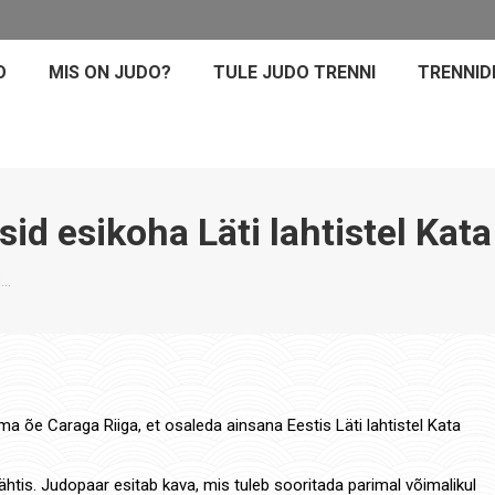
O
MIS ON JUDO?
TULE JUDO TRENNI
TRENNID
d esikoha Läti lahtistel Kata
i…
a õe Caraga Riiga, et osaleda ainsana Eestis Läti lahtistel Kata
ähtis. Judopaar esitab kava, mis tuleb sooritada parimal võimalikul