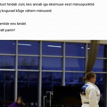
tust hindab zürii, kes annab iga eksimuse eest miinuspunktid.
ng koguvad kõige vähem miinuseid.
entide ees kindel.
valt parim!