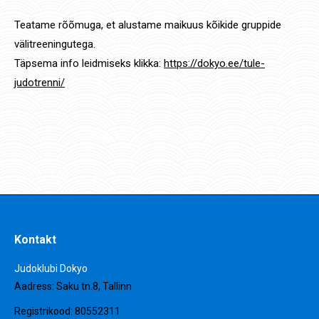
Teatame rõõmuga, et alustame maikuus kõikide gruppide
välitreeningutega.
Täpsema info leidmiseks klikka:
https://dokyo.ee/tule-
judotrenni/
Category:
Uudised
3. mai 2020
Kontakt
Judoklubi Dokyo
Aadress: Saku tn.8, Tallinn
Registrikood: 80552311